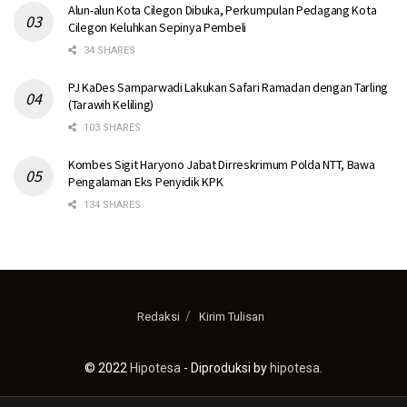
Alun-alun Kota Cilegon Dibuka, Perkumpulan Pedagang Kota
Cilegon Keluhkan Sepinya Pembeli
34 SHARES
PJ KaDes Samparwadi Lakukan Safari Ramadan dengan Tarling
(Tarawih Keliling)
103 SHARES
Kombes Sigit Haryono Jabat Dirreskrimum Polda NTT, Bawa
Pengalaman Eks Penyidik KPK
134 SHARES
Redaksi
Kirim Tulisan
© 2022
Hipotesa
- Diproduksi by
hipotesa
.