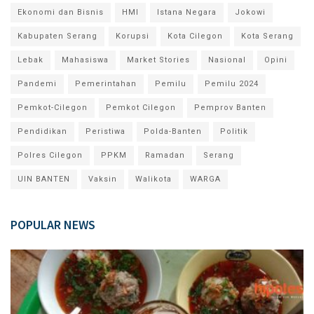
Ekonomi dan Bisnis
HMI
Istana Negara
Jokowi
Kabupaten Serang
Korupsi
Kota Cilegon
Kota Serang
Lebak
Mahasiswa
Market Stories
Nasional
Opini
Pandemi
Pemerintahan
Pemilu
Pemilu 2024
Pemkot-Cilegon
Pemkot Cilegon
Pemprov Banten
Pendidikan
Peristiwa
Polda-Banten
Politik
Polres Cilegon
PPKM
Ramadan
Serang
UIN BANTEN
Vaksin
Walikota
WARGA
POPULAR NEWS