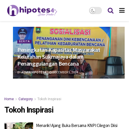
BERITA
Peningkatan Kapasitas Masyarakat
Kelurahan Sukmajaya dalam
Penanggulangan Bencana
BY
ADMIN HIPOTESA
DECEMBER 5, 2024
Home
Category
Tokoh Inspirasi
Tokoh Inspirasi
Menarik! Ajang Buka Bersama KNPI Cilegon Diisi