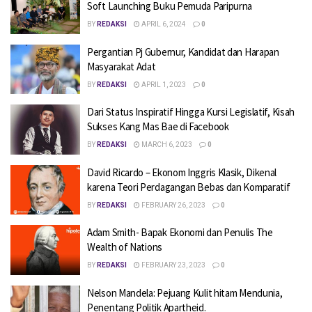
Soft Launching Buku Pemuda Paripurna
BY
REDAKSI
APRIL 6, 2024
0
Pergantian Pj Gubernur, Kandidat dan Harapan
Masyarakat Adat
BY
REDAKSI
APRIL 1, 2023
0
Dari Status Inspiratif Hingga Kursi Legislatif, Kisah
Sukses Kang Mas Bae di Facebook
BY
REDAKSI
MARCH 6, 2023
0
David Ricardo – Ekonom Inggris Klasik, Dikenal
karena Teori Perdagangan Bebas dan Komparatif
BY
REDAKSI
FEBRUARY 26, 2023
0
Adam Smith- Bapak Ekonomi dan Penulis The
Wealth of Nations
BY
REDAKSI
FEBRUARY 23, 2023
0
Nelson Mandela: Pejuang Kulit hitam Mendunia,
Penentang Politik Apartheid.