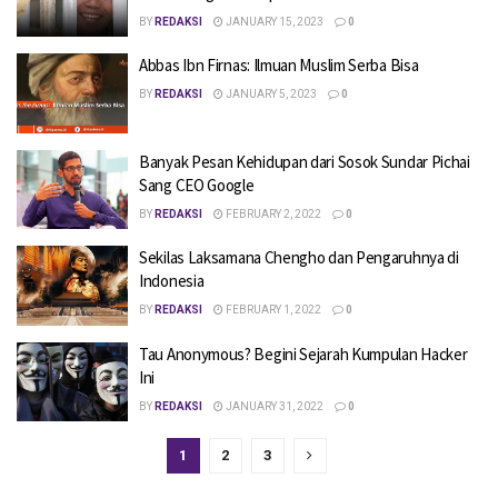
BY
REDAKSI
JANUARY 15, 2023
0
Abbas Ibn Firnas: Ilmuan Muslim Serba Bisa
BY
REDAKSI
JANUARY 5, 2023
0
Banyak Pesan Kehidupan dari Sosok Sundar Pichai
Sang CEO Google
BY
REDAKSI
FEBRUARY 2, 2022
0
Sekilas Laksamana Chengho dan Pengaruhnya di
Indonesia
BY
REDAKSI
FEBRUARY 1, 2022
0
Tau Anonymous? Begini Sejarah Kumpulan Hacker
Ini
BY
REDAKSI
JANUARY 31, 2022
0
1
2
3