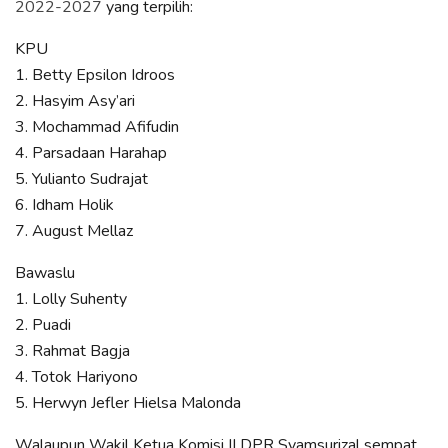
2022-2027
yang terpilih:
KPU
1. Betty Epsilon Idroos
2. Hasyim Asy’ari
3. Mochammad Afifudin
4. Parsadaan Harahap
5. Yulianto Sudrajat
6. Idham Holik
7. August Mellaz
Bawaslu
1. Lolly Suhenty
2. Puadi
3. Rahmat Bagja
4. Totok Hariyono
5. Herwyn Jefler Hielsa Malonda
Walaupun Wakil Ketua Komisi II DPR Syamsurizal sempat