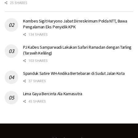
25 SHARES
Kombes Sigit Haryono Jabat Dirreskrimum Polda NTT, Bawa
Pengalaman Eks Penyidik KPK
134 SHARES
PJ KaDes Samparwadi Lakukan Safari Ramadan dengan Tarling
(Tarawih Keliling)
103 SHARES
Spanduk Satire WH-Andika Bertebaran di Sudut Jalan Kota
37 SHARES
Lima Gaya Bercinta Ala Kamasutra
45 SHARES