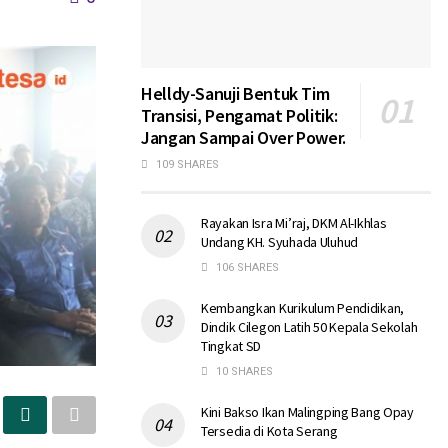
Helldy-Sanuji Bentuk Tim
Transisi, Pengamat Politik:
Jangan Sampai Over Power.
109 SHARES
Rayakan Isra Mi’raj, DKM Al-Ikhlas
Undang KH. Syuhada Uluhud
106 SHARES
Kembangkan Kurikulum Pendidikan,
Dindik Cilegon Latih 50 Kepala Sekolah
Tingkat SD
10 SHARES
Kini Bakso Ikan Malingping Bang Opay
Tersedia di Kota Serang