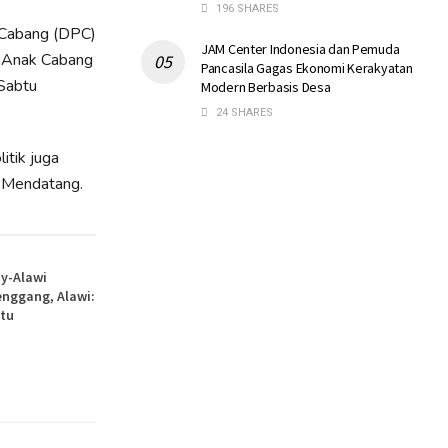
196 SHARES
n Cabang (DPC)
JAM Center Indonesia dan Pemuda
 Anak Cabang
Pancasila Gagas Ekonomi Kerakyatan
Sabtu
Modern Berbasis Desa
24 SHARES
itik juga
u Mendatang.
y-Alawi
nggang, Alawi:
itu