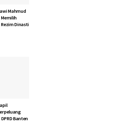
lawi Mahmud
 Memilih
 Rezim Dinasti
apil
Berpeluang
si DPRD Banten