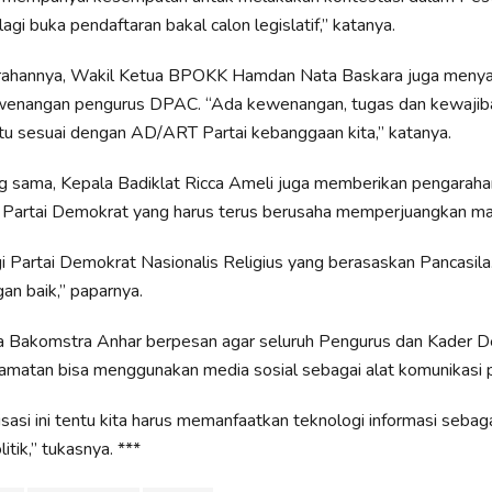
lagi buka pendaftaran bakal calon legislatif,” katanya.
ahannya, Wakil Ketua BPOKK Hamdan Nata Baskara juga menya
wenangan pengurus DPAC. “Ada kewenangan, tugas dan kewajib
tu sesuai dengan AD/ART Partai kebanggaan kita,” katanya.
 sama, Kepala Badiklat Ricca Ameli juga memberikan pengarahan
 Partai Demokrat yang harus terus berusaha memperjuangkan ma
gi Partai Demokrat Nasionalis Religius yang berasaskan Pancasila.
an baik,” paparnya.
la Bakomstra Anhar berpesan agar seluruh Pengurus dan Kader D
amatan bisa menggunakan media sosial sebagai alat komunikasi po
isasi ini tentu kita harus memanfaatkan teknologi informasi sebaga
itik,” tukasnya. ***