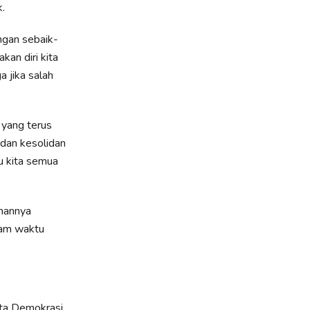
.
ngan sebaik-
an diri kita
a jika salah
yang terus
 dan kesolidan
u kita semua
hannya
lam waktu
ta Demokrasi,