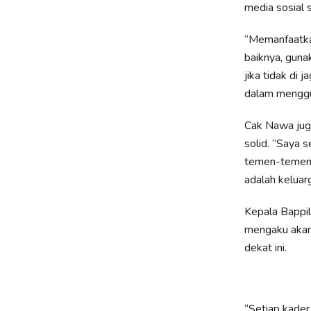
media sosial 
“Memanfaatkan
baiknya, guna
jika tidak di 
dalam menggu
Cak Nawa jug
solid. “Saya 
temen-temen, 
adalah keluarg
Kepala Bappi
mengaku akan 
dekat ini.
“Setiap kade