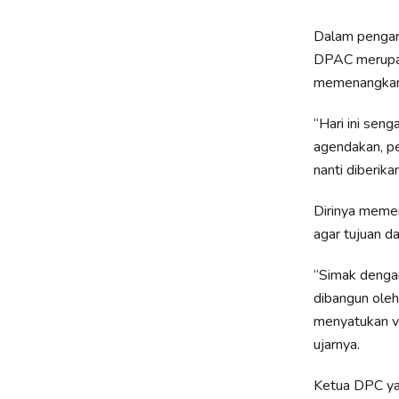
Dalam pengar
DPAC merupak
memenangkan
“Hari ini sen
agendakan, pe
nanti diberik
Dirinya meme
agar tujuan 
“Simak dengan
dibangun oleh
menyatukan vi
ujarnya.
Ketua DPC ya