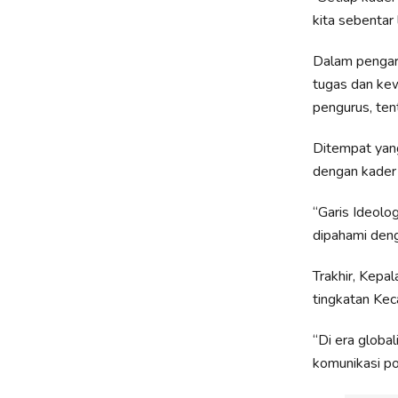
kita sebentar 
Dalam pengar
tugas dan ke
pengurus, ten
Ditempat yang
dengan kader
“Garis Ideolo
dipahami deng
Trakhir, Kepa
tingkatan Kec
“Di era global
komunikasi pol