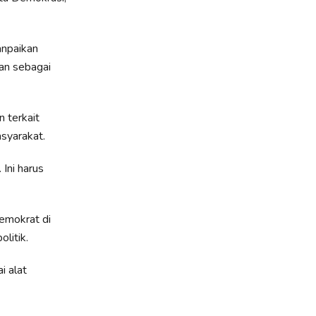
npaikan
an sebagai
 terkait
syarakat.
 Ini harus
emokrat di
litik.
i alat