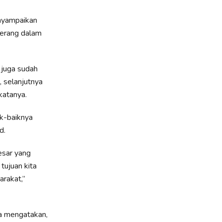
nyampaikan
erang dalam
 juga sudah
, selanjutnya
katanya.
k-baiknya
d.
esar yang
tujuan kita
arakat,”
a mengatakan,