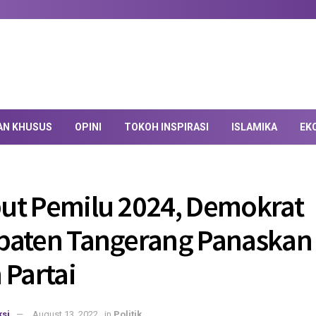
AN KHUSUS
OPINI
TOKOH INSPIRASI
ISLAMIKA
EK
t Pemilu 2024, Demokrat
paten Tangerang Panaskan
 Partai
si
August 13, 2022
in
Politik