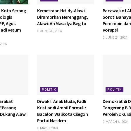
P Kota Serang
Kemesraan Helldy-Alawi
Bacawalkot A
ologis
Dirumorkan Merenggang,
Soroti Bahaya
PP, Agus
Alawi: Ah Masa Iya Begitu
Pemimpin dari
adi Ketum
Korupsi
JUNE 26, 2024
JUNE 24, 2024
2025
POLITIK
POLITIK
arakat
Diwakili Anak Muda, Fadli
Demokrat di D
p “Pasang
Kristiandi Ambil Formulir
Tangerang B 
 Dukung Alawi
Bacalon Walikota Cilegon
Peroleh 2 Kur
Partai Nasdem
MARCH 6, 2024
MAY 3, 2024