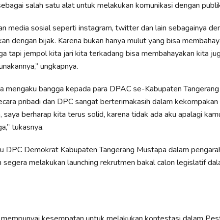
sebagai salah satu alat untuk melakukan komunikasi dengan publik
 media sosial seperti instagram, twitter dan lain sebagainya de
kan dengan bijak. Karena bukan hanya mulut yang bisa membahayak
jaga tapi jempol kita jari kita terkadang bisa membahayakan kita jug
nakannya,” ungkapnya.
a mengaku bangga kepada para DPAC se-Kabupaten Tangerang 
secara pribadi dan DPC sangat berterimakasih dalam kekompakan
saya berharap kita terus solid, karena tidak ada aku apalagi kam
a,” tukasnya.
lu DPC Demokrat Kabupaten Tangerang Mustapa dalam pengara
segera melakukan launching rekrutmen bakal calon legislatif da
r mempunyai kesempatan untuk melakukan kontestasi dalam Pes