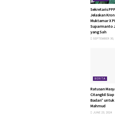
Sekretaris PP
Jelaskan Kron
Muktamar X P
Suparmanto J
yang Sah
SEPTEMBER 30, 
BERITA
Ratusan Masy
Citangkil Sia
Badan” untuk
Mahmud
JUNE 23, 2024