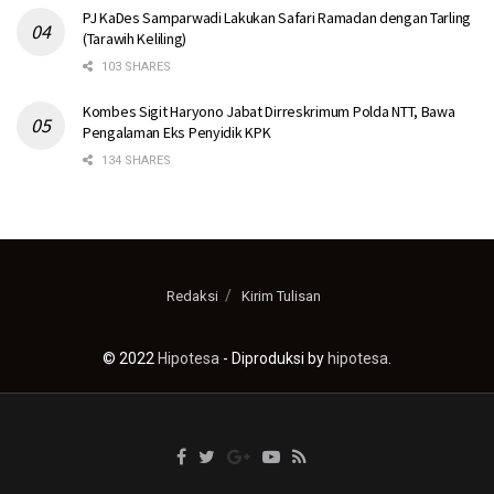
PJ KaDes Samparwadi Lakukan Safari Ramadan dengan Tarling
(Tarawih Keliling)
103 SHARES
Kombes Sigit Haryono Jabat Dirreskrimum Polda NTT, Bawa
Pengalaman Eks Penyidik KPK
134 SHARES
Redaksi
Kirim Tulisan
© 2022
Hipotesa
- Diproduksi by
hipotesa
.