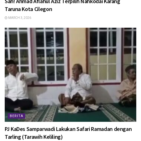
Sah! Ahmad Aflahul Aziz Terpilih Nahkodai Karang
Taruna Kota Cilegon
MARCH 3, 2026
BERITA
PJ KaDes Samparwadi Lakukan Safari Ramadan dengan
Tarling (Tarawih Keliling)