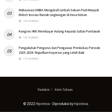
Mahasiswa UNIBA Mengubah Limbah Sekam Padi Menjadi
Briket: Inovasi Ramah Lingkungan di Desa Kebon
105 SHARES
Kongres HMI: Membayar Hutang Kepada Sultan Pontianak
143 SHARES
Pengukuhan Pengurus dan Pengawas Primkokas Periode
2025-2028: Wujudkan Koperasi yang Lebih Baik
110 SHARES
Redaksi
Kirim Tulisan
© 2022
Hipotesa
- Diproduksi by
hipotesa
.