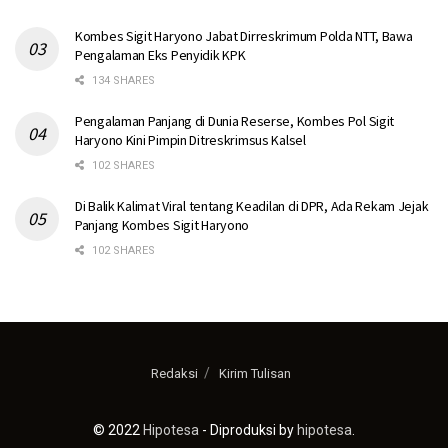
Kombes Sigit Haryono Jabat Dirreskrimum Polda NTT, Bawa
Pengalaman Eks Penyidik KPK
134 SHARES
Pengalaman Panjang di Dunia Reserse, Kombes Pol Sigit
Haryono Kini Pimpin Ditreskrimsus Kalsel
102 SHARES
Di Balik Kalimat Viral tentang Keadilan di DPR, Ada Rekam Jejak
Panjang Kombes Sigit Haryono
102 SHARES
Redaksi
Kirim Tulisan
© 2022
Hipotesa
- Diproduksi by
hipotesa
.