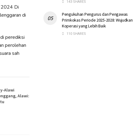
143 SHARES
n 2024 Di
Pengukuhan Pengurus dan Pengawas
lenggaran di
Primkokas Periode 2025-2028: Wujudkan
Koperasi yang Lebih Baik
110 SHARES
i perediksi
an perolehan
suara sah
y-Alawi
nggang, Alawi:
itu