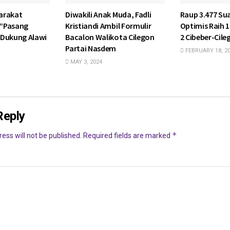
arakat
Diwakili Anak Muda, Fadli
Raup 3.477 Su
p “Pasang
Kristiandi Ambil Formulir
Optimis Raih 1 
 Dukung Alawi
Bacalon Walikota Cilegon
2 Cibeber-Cile
Partai Nasdem
FEBRUARY 18, 2
MAY 3, 2024
Reply
*
ess will not be published.
Required fields are marked