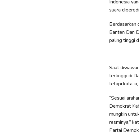
Indonesia yan
suara dipered
Berdasarkan d
Banten Dari D
paling tinggi 
Saat diwawanc
tertinggi di 
tetapi kata i
“Sesuai araha
Demokrat Kab
mungkin untuk
resminya,” k
Partai Demokr