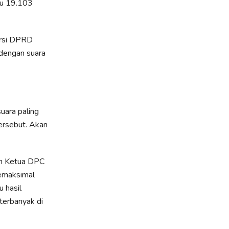
tu 19.103
ursi DPRD
 dengan suara
uara paling
tersebut. Akan
an Ketua DPC
emaksimal
 hasil
terbanyak di