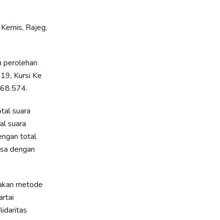
 Kemis, Rajeg,
n perolehan
19, Kursi Ke
 68.574.
tal suara
al suara
engan total
gsa dengan
nakan metode
artai
idaritas