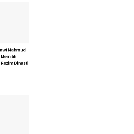
lawi Mahmud
 Memilih
 Rezim Dinasti