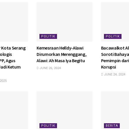
POLITIK
POLITIK
P Kota Serang
Kemesraan Helldy-Alawi
Bacawalkot A
ologis
Dirumorkan Merenggang,
Soroti Bahaya
PP, Agus
Alawi: Ah Masa Iya Begitu
Pemimpin dari
adi Ketum
Korupsi
JUNE 26, 2024
JUNE 24, 2024
2025
POLITIK
BERITA