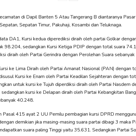
camatan di Dapil Banten 5 Atau Tangerang B diantaranya Pasar
 Sepatan, Sepatan Timur, Pakuhaji, Kosambi dan Teluknaga.
ata DA1, Kursi kedua diperediksi diraih oleh partai Golkar denga
k 98.204, sedangkan Kursi Ketiga PDIP dengan total suara 74.1
ksi diraih oleh Partai Gerindra dengan Perolehan Suara sebanyak
Kursi ke Lima Diraih oleh Partai Amanat Nasional (PAN) dengan to
disusul Kursi ke Enam oleh Partai Keadilan Sejahteran dengan tot
gkan untuk kursi ke Tujuh diperdiksi diraih oleh Partai Nasdem d
 sedangkan kursi ke Delapan diraih oleh Partai Kebangkitan Ban
sebanyak 40.248.
n Pasal 415 ayat 2 UU Pemilu pembagian kursi DPRD menggu
 dengan demikian jika masing-masing suara partai dibagi 3 maka P
apatkan suara paling Tinggi yaitu 35.631. Sedangkan Partai Sol