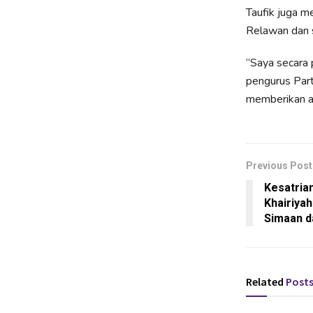
Taufik juga 
Relawan dan 
“Saya secara 
pengurus Part
memberikan am
Previous Post
Kesatrian
Khairiyah
Simaan d
Related
Post