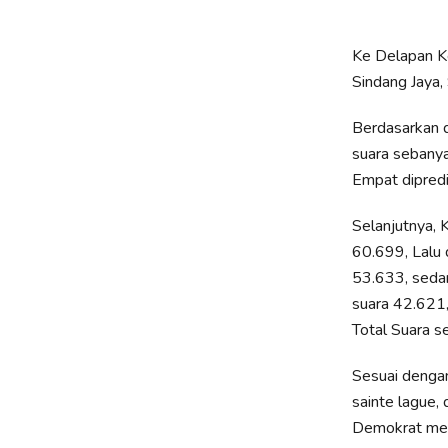
Ke Delapan Ke
Sindang Jaya,
Berdasarkan d
suara sebanya
Empat dipredi
Selanjutnya, 
60.699, Lalu 
53.633, sedan
suara 42.621,
Total Suara 
Sesuai denga
sainte lague,
Demokrat mend