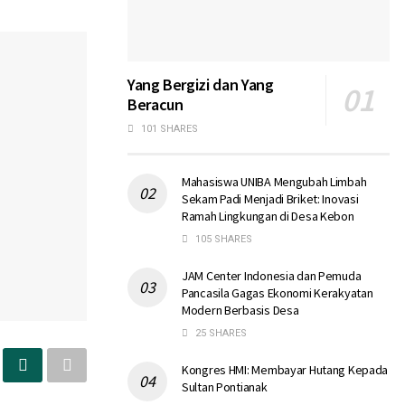
Yang Bergizi dan Yang
Beracun
101 SHARES
Mahasiswa UNIBA Mengubah Limbah
Sekam Padi Menjadi Briket: Inovasi
Ramah Lingkungan di Desa Kebon
105 SHARES
JAM Center Indonesia dan Pemuda
Pancasila Gagas Ekonomi Kerakyatan
Modern Berbasis Desa
25 SHARES
Kongres HMI: Membayar Hutang Kepada
Sultan Pontianak