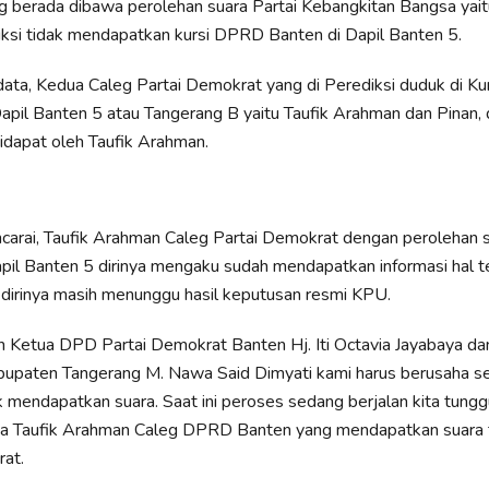
g berada dibawa perolehan suara Partai Kebangkitan Bangsa yai
iksi tidak mendapatkan kursi DPRD Banten di Dapil Banten 5.
ata, Kedua Caleg Partai Demokrat yang di Perediksi duduk di K
apil Banten 5 atau Tangerang B yaitu Taufik Arahman dan Pinan,
didapat oleh Taufik Arahman.
arai, Taufik Arahman Caleg Partai Demokrat dengan perolehan s
Dapil Banten 5 dirinya mengaku sudah mendapatkan informasi hal 
a, dirinya masih menunggu hasil keputusan resmi KPU.
n Ketua DPD Partai Demokrat Banten Hj. Iti Octavia Jayabaya d
upaten Tangerang M. Nawa Said Dimyati kami harus berusaha s
 mendapatkan suara. Saat ini peroses sedang berjalan kita tunggu
ata Taufik Arahman Caleg DPRD Banten yang mendapatkan suara 
at.