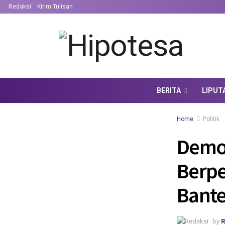
Redaksi
Kirim Tulisan
BERITA
LIPUT
Home
Politik
Demok
Berpe
Bant
by
R