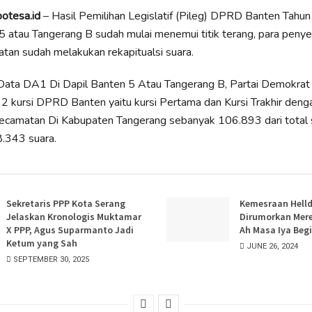
potesa.id
– Hasil Pemilihan Legislatif (Pileg) DPRD Banten Tahu
5 atau Tangerang B sudah mulai menemui titik terang, para penye
tan sudah melakukan rekapitualsi suara.
ata DA1 Di Dapil Banten 5 Atau Tangerang B, Partai Demokrat d
 kursi DPRD Banten yaitu kursi Pertama dan Kursi Trakhir deng
Kecamatan Di Kabupaten Tangerang sebanyak 106.893 dari total 
.343 suara.
Sekretaris PPP Kota Serang
Kemesraan Helld
Jelaskan Kronologis Muktamar
Dirumorkan Mere
X PPP, Agus Suparmanto Jadi
Ah Masa Iya Beg
Ketum yang Sah
JUNE 26, 2024
SEPTEMBER 30, 2025