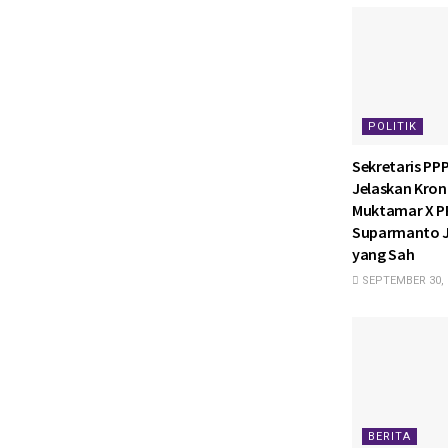
POLITIK
Sekretaris PP
Jelaskan Kron
Muktamar X P
Suparmanto J
yang Sah
SEPTEMBER 30, 
BERITA