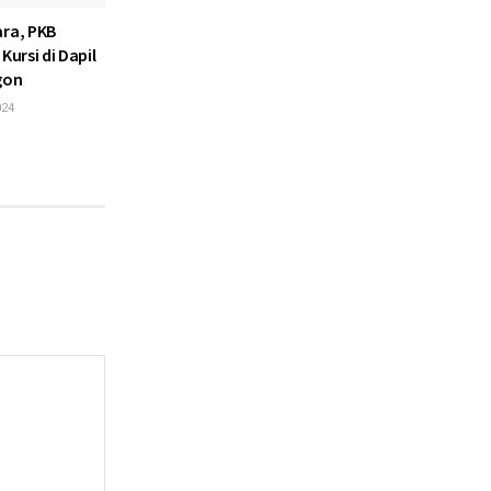
ara, PKB
Kursi di Dapil
gon
024