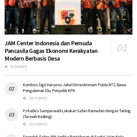
JAM Center Indonesia dan Pemuda
Pancasila Gagas Ekonomi Kerakyatan
Modern Berbasis Desa
25 SHARES
Kombes Sigit Haryono Jabat Dirreskrimum Polda NTT, Bawa
Pengalaman Eks Penyidik KPK
134 SHARES
PJ KaDes Samparwadi Lakukan Safari Ramadan dengan Tarling
(Tarawih Keliling)
103 SHARES
Spanduk Satire WH-Andika Bertebaran di Sudut Jalan Kota