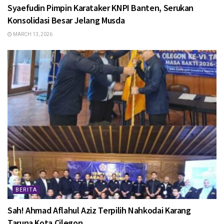
Syaefudin Pimpin Karataker KNPI Banten, Serukan
Konsolidasi Besar Jelang Musda
MARCH 13, 2026
BERITA
Sah! Ahmad Aflahul Aziz Terpilih Nahkodai Karang
Taruna Kota Cilegon