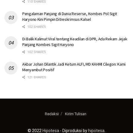
110 SHARES
Pengalaman Panjang di Dunia Reserse, Kombes Pol Sigit
Haryono Kini Pimpin Ditreskrimsus Kalsel
102 SHARES
Di Balik Kalimat Viral tentang Keadilan di DPR, Ada Rekam Jejak
Panjang Kombes Sigit Haryono
102 SHARES
Akbar Johan Dilantik Jadi Ketum ALFI, MD KAHMI Cilegon: Kami
Menyambut Positif
121 SHARES
Redaksi
Kirim Tulisan
© 2022
Hipotesa
- Diproduksi by
hipotesa
.