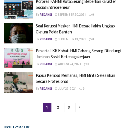
Korpres KAHMI Kota Serang Beberkan karakter
Social Entrepreneur
BY
REDAKSI
SEPTEMBER 20, 2021
0
Soal Korupsi Masker, HMI Desak Hakim Ungkap
Oknum Polda Banten
BY
REDAKSI
SEPTEMBER 13, 2021
0
Peserta LKK Kohati HMI Cabang Serang Dilindungi
Jaminan Sosial Ketenagakerjaan
BY
REDAKSI
AUGUST 24, 2021
0
Papua Kembali Memanas, HMI Minta Selesaikan
Secara Profesional
BY
REDAKSI
JULY 29, 2021
0
1
2
3
FOLLOW US