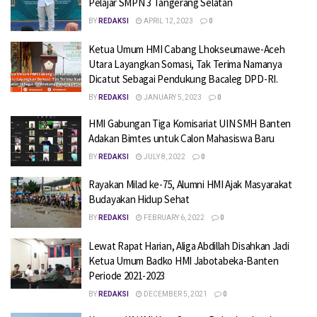
Pelajar SMPN 3 Tangerang Selatan
BY
REDAKSI
APRIL 12, 2023
0
Ketua Umum HMI Cabang Lhokseumawe-Aceh
Utara Layangkan Somasi, Tak Terima Namanya
Dicatut Sebagai Pendukung Bacaleg DPD-RI.
BY
REDAKSI
JANUARY 5, 2023
0
HMI Gabungan Tiga Komisariat UIN SMH Banten
Adakan Bimtes untuk Calon Mahasiswa Baru
BY
REDAKSI
JULY 8, 2022
0
Rayakan Milad ke-75, Alumni HMI Ajak Masyarakat
Budayakan Hidup Sehat
BY
REDAKSI
FEBRUARY 6, 2022
0
Lewat Rapat Harian, Aliga Abdillah Disahkan Jadi
Ketua Umum Badko HMI Jabotabeka-Banten
Periode 2021-2023
BY
REDAKSI
DECEMBER 5, 2021
0