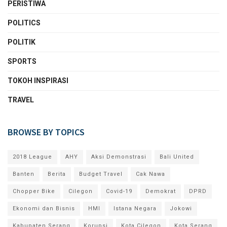
PERISTIWA
POLITICS
POLITIK
SPORTS
TOKOH INSPIRASI
TRAVEL
BROWSE BY TOPICS
2018 League
AHY
Aksi Demonstrasi
Bali United
Banten
Berita
Budget Travel
Cak Nawa
Chopper Bike
Cilegon
Covid-19
Demokrat
DPRD
Ekonomi dan Bisnis
HMI
Istana Negara
Jokowi
Kabupaten Serang
Korupsi
Kota Cilegon
Kota Serang