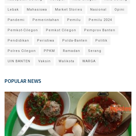
Lebak
Mahasiswa
Market Stories
Nasional
Opini
Pandemi
Pemerintahan
Pemilu
Pemilu 2024
Pemkot-Cilegon
Pemkot Cilegon
Pemprov Banten
Pendidikan
Peristiwa
Polda-Banten
Politik
Polres Cilegon
PPKM
Ramadan
Serang
UIN BANTEN
Vaksin
Walikota
WARGA
POPULAR NEWS