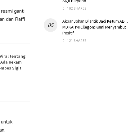
Sigit Haryono
102 SHARES
 resmi ganti
n dari Raffi
Akbar Johan Dilantik Jadi Ketum ALFI,
MD KAHMI Cilegon: Kami Menyambut
Positif
121 SHARES
 Viral tentang
, Ada Rekam
ombes Sigit
 untuk
an.