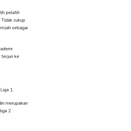
h pelatih
 Tidak cukup
amzah sebagai
kademi
 terjun ke
Liga 1.
diri merupakan
liga 2