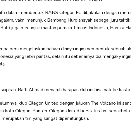
affi dalam membentuk RANS Cilegon FC dibuktikan dengan memili
galam, yakni menunjuk Bambang Nurdiansyah sebagai juru taktik.
, Raffi juga menunjuk mantan pemain Timnas Indonesia, Hamka H
jumpa pers menjelaskan bahwa dirinya ingin membentuk sebuah a
onesia yang lebih pantas, selain itu sebenarnya dia mengaky ingin
la.
isiapkan, Raffi Ahmad menaruh harapan club ini bisa naik ke kasta 
elumnya, klub Cilegon United dengan julukan The Volcano ini sen
n kota Cilegon, Banten. Cilegon United berstatus tim sepakbola 
n merupakan tim yang sangat diperhitungkan.