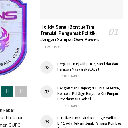
Helldy-Sanuji Bentuk Tim
Transisi, Pengamat Politik:
Jangan Sampai Over Power.
109 SHARES
Pergantian Pj Gubernur, Kandidat dan
Harapan Masyarakat Adat
110 SHARES
Pengalaman Panjang di Dunia Reserse,
Kombes Pol Sigit Haryono Kini Pimpin
Ditreskrimsus Kalsel
102 SHARES
n kabar
tu diketahui
Di Balik Kalimat Viral tentang Keadilan di
DPR, Ada Rekam Jejak Panjang Kombes
jemen CUFC