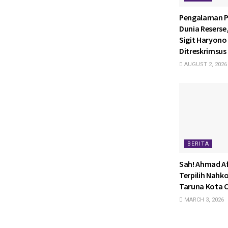
Pengalaman P
Dunia Reserse
Sigit Haryono 
Ditreskrimsus 
AUGUST 2, 2026
BERITA
Sah! Ahmad Af
Terpilih Nahk
Taruna Kota C
MARCH 3, 2026