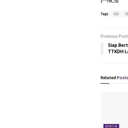
(***/B_S)
Tags:
CU
O
Previous Post
Siap Ber
TTKDH La
Related
Post
BERITA