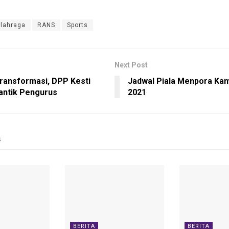
lahraga
RANS
Sports
Next Post
transformasi, DPP Kesti
Jadwal Piala Menpora Kami
ntik Pengurus
2021
s
BERITA
BERITA