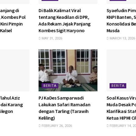
anjang di
Di Balik Kalimat Viral
Syaefudin Pim
, Kombes Pol
tentang Keadilan di DPR,
KNPI Banten, 
Kini Pimpin
Ada Rekam Jejak Panjang
Konsolidasi Be
Kalsel
Kombes Sigit Haryono
Musda
MAY 31, 2026
MARCH 13, 2026
BERITA
BERITA
lahul Aziz
PJ KaDes Samparwadi
Soal Kasus Vira
odai Karang
Lakukan Safari Ramadan
Muda Desak P
ilegon
dengan Tarling (Tarawih
Klarifikasi St
Keliling)
Ketua HIPMI C
FEBRUARY 26, 2026
FEBRUARY 14, 2