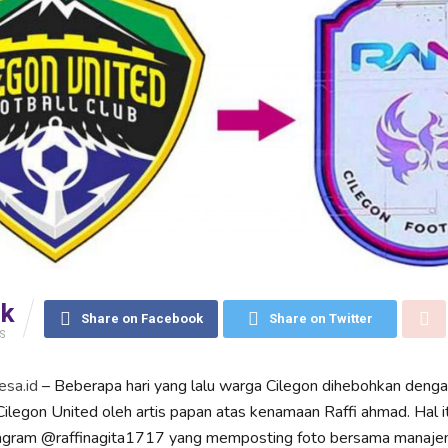
6k
Share on Facebook
Share on Twitter
S
esa.id
– Beberapa hari yang lalu warga Cilegon dihebohkan denga
 Cilegon United oleh artis papan atas kenamaan Raffi ahmad. Hal i
stagram @raffinagita1717 yang memposting foto bersama mana