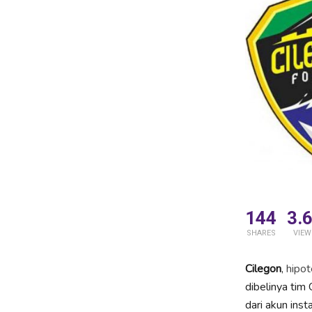
144
3.
SHARES
VIEW
Cilegon
,
hipot
dibelinya tim
dari akun in