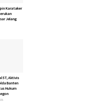
pin Karataker
Serukan
sar Jelang
l 5T, Aktivis
olda Banten
atus Hukum
ilegon
026