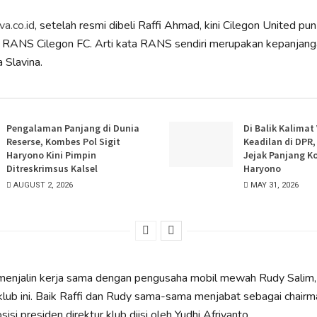
iva.co.id
, setelah resmi dibeli Raffi Ahmad, kini Cilegon United pun
RANS Cilegon FC. Arti kata RANS sendiri merupakan kepanjanga
 Slavina.
Pengalaman Panjang di Dunia
Di Balik Kalimat
Reserse, Kombes Pol Sigit
Keadilan di DPR
Haryono Kini Pimpin
Jejak Panjang K
Ditreskrimsus Kalsel
Haryono
AUGUST 2, 2026
MAY 31, 2026
menjalin kerja sama dengan pengusaha mobil mewah Rudy Salim,
klub ini. Baik Raffi dan Rudy sama-sama menjabat sebagai chairm
si presiden direktur klub diisi oleh Yudhi Afriyanto.