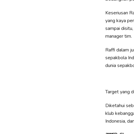
Keseriusan R
yang kaya pen
sampai disitu
manager tim.
Raffi dalam 
sepakbola Ind
dunia sepakbo
Target yang d
Diketahui seb
klub kebangga
Indonesia, da