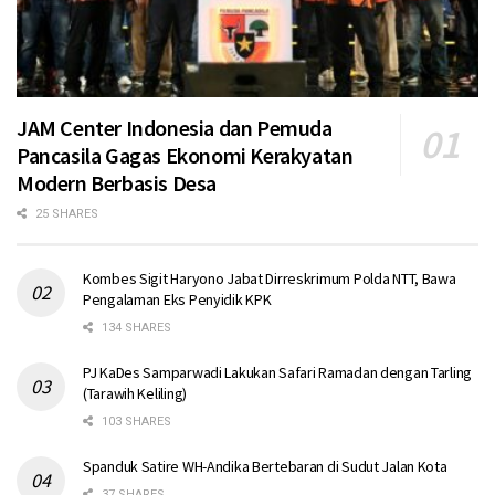
JAM Center Indonesia dan Pemuda
Pancasila Gagas Ekonomi Kerakyatan
Modern Berbasis Desa
25 SHARES
Kombes Sigit Haryono Jabat Dirreskrimum Polda NTT, Bawa
Pengalaman Eks Penyidik KPK
134 SHARES
PJ KaDes Samparwadi Lakukan Safari Ramadan dengan Tarling
(Tarawih Keliling)
103 SHARES
Spanduk Satire WH-Andika Bertebaran di Sudut Jalan Kota
37 SHARES