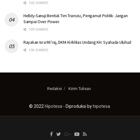
102 SHARES
Helldy-Sanuji Bentuk Tim Transisi, Pengamat Politik: Jangan
Sampai Over Power.
109 SHARES
Rayakan Isra Mi’raj, DKM Al-Ikhlas Undang KH. Syuhada Uluhud
106 SHARES
Redaksi
Kirim Tulisan
© 2022
Hipotesa
- Diproduksi by
hipotesa
.