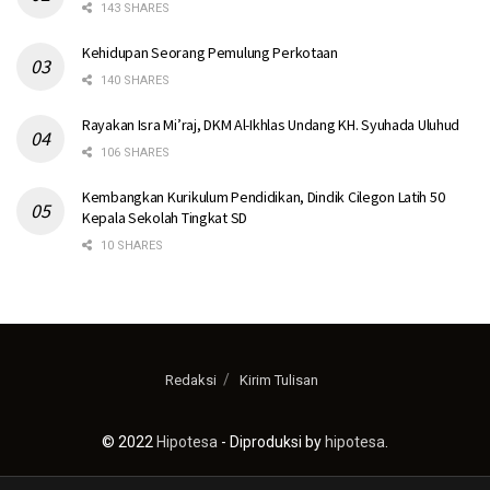
143 SHARES
Kehidupan Seorang Pemulung Perkotaan
140 SHARES
Rayakan Isra Mi’raj, DKM Al-Ikhlas Undang KH. Syuhada Uluhud
106 SHARES
Kembangkan Kurikulum Pendidikan, Dindik Cilegon Latih 50
Kepala Sekolah Tingkat SD
10 SHARES
Redaksi
Kirim Tulisan
© 2022
Hipotesa
- Diproduksi by
hipotesa
.