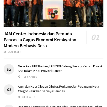
JAM Center Indonesia dan Pemuda
Pancasila Gagas Ekonomi Kerakyatan
Modern Berbasis Desa
25 SHARES
Gelar Aksi HUT Banten, LAPENMI Cabang Serang Kecam Praktik
KKN Dalam PPDB Provinsi Banten
105 SHARES
Alun-alun Kota Cilegon Dibuka, Perkumpulan Pedagang Kota
Cilegon Keluhkan Sepinya Pembeli
34 SHARES
PJ KaDes Samparwadi Lakukan Safari Ramadan dengan Tarling