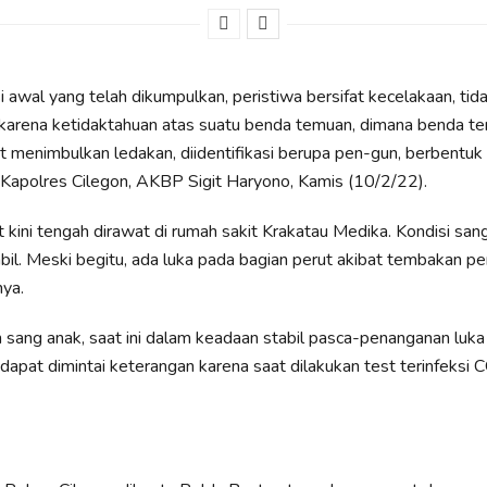
i awal yang telah dikumpulkan, peristiwa bersifat kecelakaan, tid
karena ketidaktahuan atas suatu benda temuan, dimana benda te
t menimbulkan ledakan, diidentifikasi berupa pen-gun, berbentuk 
s Kapolres Cilegon, AKBP Sigit Haryono, Kamis (10/2/22).
 kini tengah dirawat di rumah sakit Krakatau Medika. Kondisi san
abil. Meski begitu, ada luka pada bagian perut akibat tembakan p
nya.
h sang anak, saat ini dalam keadaan stabil pasca-penanganan luka
apat dimintai keterangan karena saat dilakukan test terinfeksi