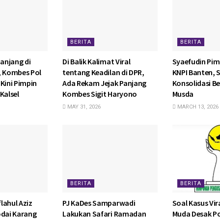
BERITA
BERITA
anjang di
Di Balik Kalimat Viral
Syaefudin Pim
, Kombes Pol
tentang Keadilan di DPR,
KNPI Banten, 
Kini Pimpin
Ada Rekam Jejak Panjang
Konsolidasi Be
Kalsel
Kombes Sigit Haryono
Musda
MAY 31, 2026
MARCH 13, 2026
BERITA
BERITA
lahul Aziz
PJ KaDes Samparwadi
Soal Kasus Vira
odai Karang
Lakukan Safari Ramadan
Muda Desak P