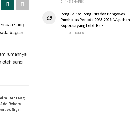
143 SHARES
Pengukuhan Pengurus dan Pengawas
Primkokas Periode 2025-2028: Wujudkan
temuan sang
Koperasi yang Lebih Baik
pada bagian
110 SHARES
lam rumahnya,
n oleh sang
 Viral tentang
, Ada Rekam
ombes Sigit