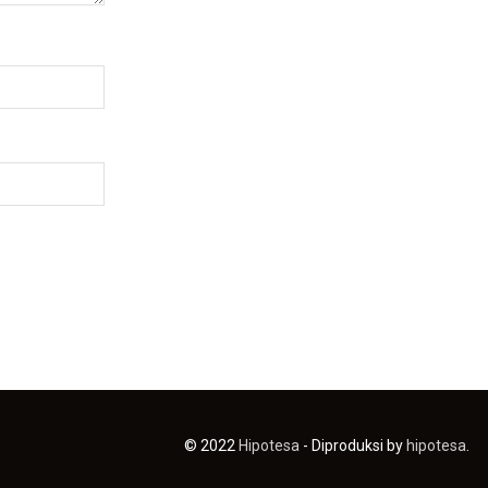
© 2022
Hipotesa
- Diproduksi by
hipotesa
.