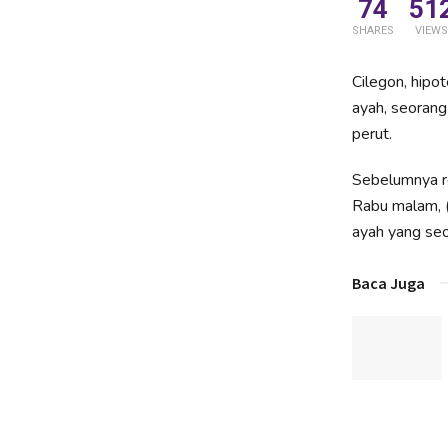
74
51
SHARES
VIEWS
Cilegon, hipo
ayah, seorang
perut.
Sebelumnya re
Rabu malam, (
ayah yang seo
Baca Juga