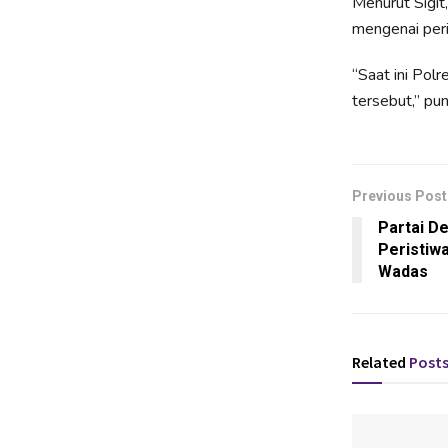
Menurut Sigit
mengenai peri
“Saat ini Pol
tersebut,” pu
Previous Post
Partai D
Peristiw
Wadas
Related
Post