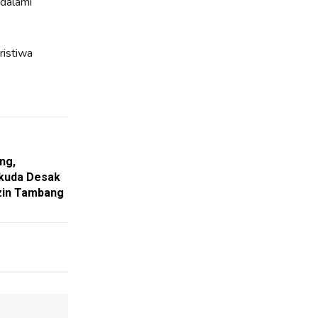
ndalami
ristiwa
ng,
kuda Desak
zin Tambang