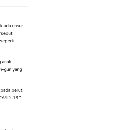
ak ada unsur
rsebut
seperti
g anak
en-gun yang
 pada perut,
 COVID-19,”