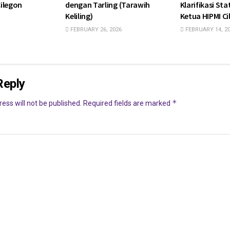
ilegon
dengan Tarling (Tarawih
Klarifikasi St
Keliling)
Ketua HIPMI C
FEBRUARY 26, 2026
FEBRUARY 14, 2
Reply
*
ess will not be published.
Required fields are marked