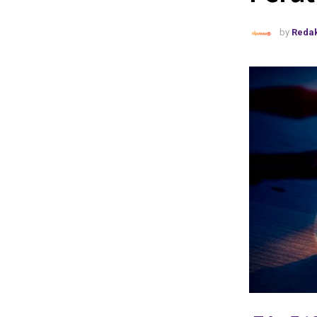
by
Redak