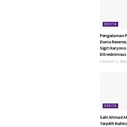
BERITA
Pengalaman P
Dunia Reserse
Sigit Haryono 
Ditreskrimsus 
AUGUST 2, 2026
BERITA
Sah! Ahmad Af
Terpilih Nahk