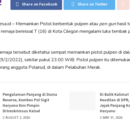
2
Share on Facebook
Share on Twitter
tesa.id – Memainkan Pistol berbentuk pulpen atau
pen gun
hasil 
 remaja berinisial T (16) di Kota Cilegon mengalami luka tembak 
maja tersebut diketahui sempat memainkan pistol pulpen di da
9/2/2022), sekitar pukul 23.00 WIB. Pistol pulpen itu ditemuka
rang anggota Polairud, di dalam Pelabuhan Merak.
Pengalaman Panjang di Dunia
Di Balik Kalimat
Reserse, Kombes Pol Sigit
Keadilan di DPR
Haryono Kini Pimpin
Jejak Panjang K
Ditreskrimsus Kalsel
Haryono
AUGUST 2, 2026
MAY 31, 2026