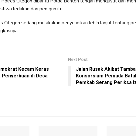
, Polres Cilegon dibantu Polda Banten tengah mengusut dan me
stiwa ledakan dari pen gun itu.
res Cilegon sedang melakukan penyelidikan lebih lanjut tentang pe
ngkasnya.
Next Post
emokrat Kecam Keras
Jalan Rusak Akibat Tamba
a Penyerbuan di Desa
Konsorsium Pemuda Batu
Pemkab Serang Periksa I
s