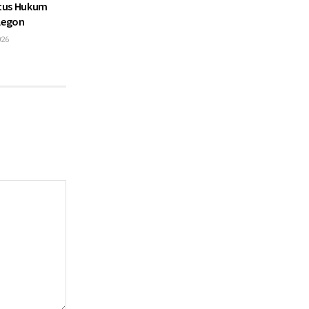
atus Hukum
ilegon
026