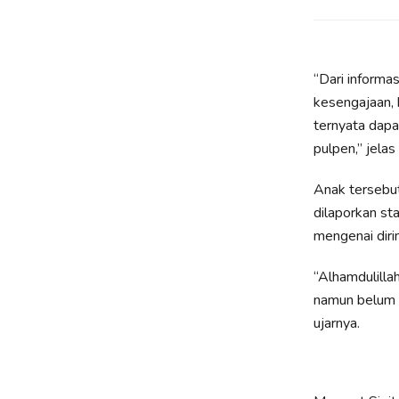
“Dari informas
kesengajaan, 
ternyata dapa
pulpen,” jela
Anak tersebut
dilaporkan st
mengenai diri
“Alhamdulilla
namun belum d
ujarnya.