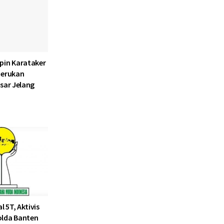
pin Karataker
Serukan
sar Jelang
l 5T, Aktivis
olda Banten