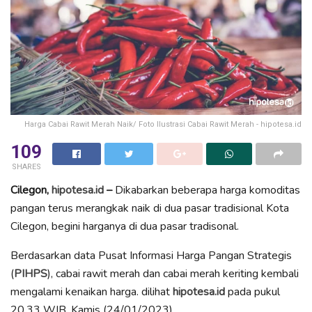
Harga Cabai Rawit Merah Naik/ Foto Ilustrasi Cabai Rawit Merah - hipotesa.id
109
SHARES
Cilegon,
hipotesa.id
–
Dikabarkan beberapa harga komoditas
pangan terus merangkak naik di dua pasar tradisional Kota
Cilegon, begini harganya di dua pasar tradisonal.
Berdasarkan data Pusat Informasi Harga Pangan Strategis
(
PIHPS
), cabai rawit merah dan cabai merah keriting kembali
mengalami kenaikan harga. dilihat
hipotesa.id
pada pukul
20.33 WIB, Kamis (24/01/2023).