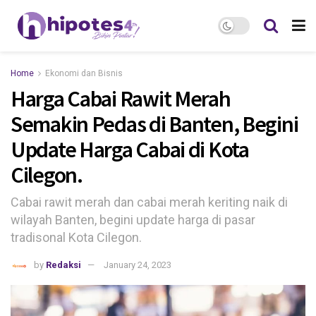
Home
Ekonomi dan Bisnis
Harga Cabai Rawit Merah
Semakin Pedas di Banten, Begini
Update Harga Cabai di Kota
Cilegon.
Cabai rawit merah dan cabai merah keriting naik di
wilayah Banten, begini update harga di pasar
tradisonal Kota Cilegon.
by
Redaksi
January 24, 2023