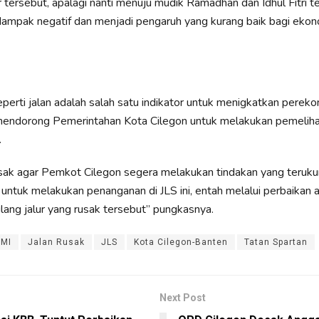
 tersebut, apalagi nanti menuju mudik Ramadhan dan Idhul Fitri te
ampak negatif dan menjadi pengaruh yang kurang baik bagi ekon
seperti jalan adalah salah satu indikator untuk menigkatkan perek
ndorong Pemerintahan Kota Cilegon untuk melakukan pemeliha
.
ak agar Pemkot Cilegon segera melakukan tindakan yang teruku
untuk melakukan penanganan di JLS ini, entah melalui perbaikan 
ng jalur yang rusak tersebut” pungkasnya.
PMI
Jalan Rusak
JLS
Kota Cilegon-Banten
Tatan Spartan
Next Post