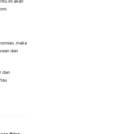
ntu ini akan
omi
onomian, maka
raan dan
r dan
atau