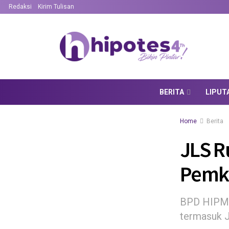
Redaksi
Kirim Tulisan
BERITA
LIPUT
Home
Berita
JLS R
Pemko
BPD HIPMI 
termasuk J