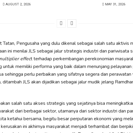
AUGUST 2, 2026
MAY 31, 2026
 Tatan, Pengusaha yang dulu dikenal sebagai salah satu aktivis
 ini menilai JLS sebagai jalur strategis industri dan pariwisata 
ultiplier effec
t terhadap perkembangan perekonomian masyarak
g untuk memiliki performa yang baik dalam menunjang pelayanan
sa sehingga perlu perbaikan yang sifatnya segera dan perawatan
an, ditambah JLS akan dijadikan sebagai jalur mudik jelang Ramdha
pakan salah satu akses strategis yang sejatinya bisa meningkatka
rakat dari berbagai sektor, utamanya dari sektor industri dan par
kita ketahui bersama, begitu besar perputaran ekonomi yang melint
at kerusakan ini akhirnya masyarakat menjadi terhambat dan berpiki