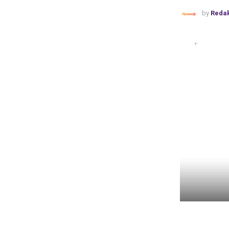
by
Redak