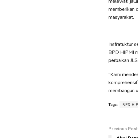
melewati jalur
memberikan d
masyarakat.”
Insfratuktur 
BPD HIPMI me
perbaikan JLS
“Kami mendes
komprehensif 
membangun ula
Tags:
BPD HI
Previous Post