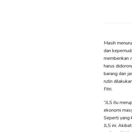
Masih menurut
dan kepemudaan
memberikan
m
harus didoron
barang dan ja
rutin dilakuk
Fitri.
“JLS itu meru
ekonomi masya
Seperti yang 
JLS ini. Akib