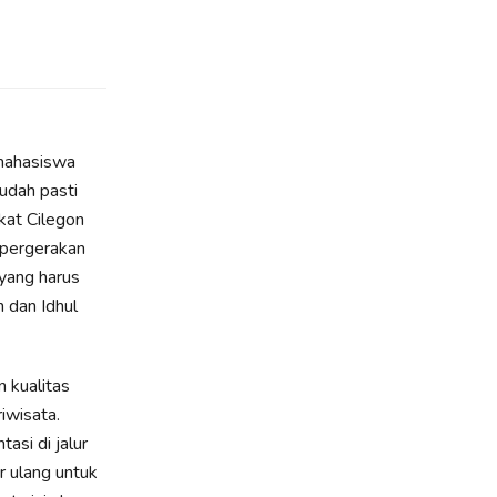
 mahasiswa
sudah pasti
at Cilegon
 pergerakan
 yang harus
n dan Idhul
n kualitas
iwisata.
asi di jalur
r ulang untuk