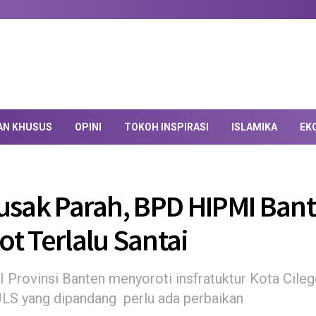
AN KHUSUS
OPINI
TOKOH INSPIRASI
ISLAMIKA
EK
usak Parah, BPD HIPMI Bant
t Terlalu Santai
Provinsi Banten menyoroti insfratuktur Kota Cile
LS yang dipandang perlu ada perbaikan