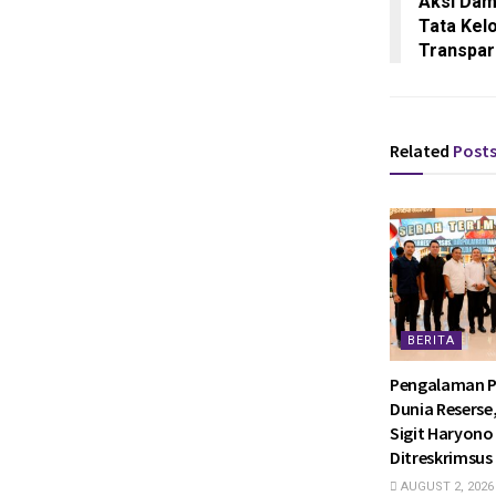
Aksi Dam
Tata Kel
Transpar
Related
Post
BERITA
Pengalaman P
Dunia Reserse
Sigit Haryono 
Ditreskrimsus 
AUGUST 2, 2026