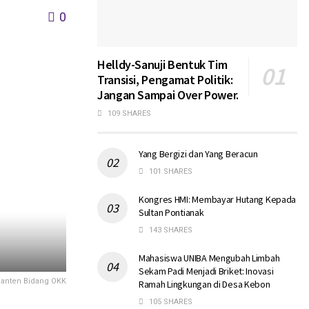
0
Helldy-Sanuji Bentuk Tim
Transisi, Pengamat Politik:
Jangan Sampai Over Power.
109 SHARES
Yang Bergizi dan Yang Beracun
101 SHARES
Kongres HMI: Membayar Hutang Kepada
Sultan Pontianak
143 SHARES
Mahasiswa UNIBA Mengubah Limbah
Sekam Padi Menjadi Briket: Inovasi
Banten Bidang OKK
Ramah Lingkungan di Desa Kebon
105 SHARES