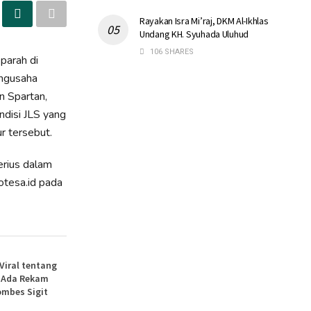
Rayakan Isra Mi’raj, DKM Al-Ikhlas
Undang KH. Syuhada Uluhud
106 SHARES
parah di
engusaha
n Spartan,
disi JLS yang
r tersebut.
erius dalam
otesa.id pada
 Viral tentang
, Ada Rekam
ombes Sigit