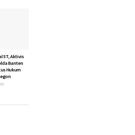
l 5T, Aktivis
olda Banten
atus Hukum
ilegon
026