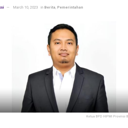
si
March 10, 2023
in
Berita
,
Pemerintahan
Ketua BPD HIPMI Provinsi 