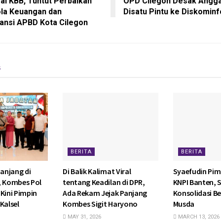
ai KBB, Tuntut Perbaikan
OPD Cilegon Desak Angga
ola Keuangan dan
Disatu Pintu ke Diskominf
ansi APBD Kota Cilegon
s
BERITA
BERITA
anjang di
Di Balik Kalimat Viral
Syaefudin Pim
, Kombes Pol
tentang Keadilan di DPR,
KNPI Banten, 
Kini Pimpin
Ada Rekam Jejak Panjang
Konsolidasi Be
Kalsel
Kombes Sigit Haryono
Musda
MAY 31, 2026
MARCH 13, 2026