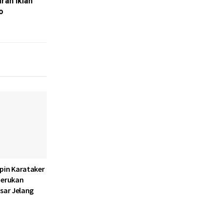
ran Iklan
o
pin Karataker
Serukan
sar Jelang