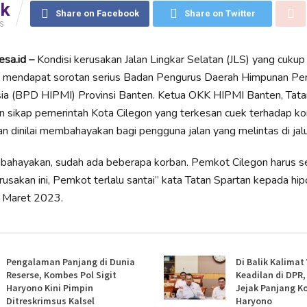
8k
Share on Facebook
Share on Twitter
S
esa.id –
Kondisi kerusakan Jalan Lingkar Selatan (JLS) yang cukup 
ik mendapat sorotan serius Badan Pengurus Daerah Himpunan P
ia (BPD HIPMI) Provinsi Banten. Ketua OKK HIPMI Banten, Tata
sikap pemerintah Kota Cilegon yang terkesan cuek terhadap kon
an dinilai membahayakan bagi pengguna jalan yang melintas di jalu
mbahayakan, sudah ada beberapa korban. Pemkot Cilegon harus s
usakan ini, Pemkot terlalu santai” kata Tatan Spartan kepada hip
0 Maret 2023.
Pengalaman Panjang di Dunia
Di Balik Kalimat
Reserse, Kombes Pol Sigit
Keadilan di DPR
Haryono Kini Pimpin
Jejak Panjang K
Ditreskrimsus Kalsel
Haryono