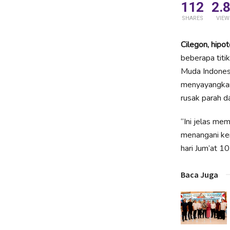
112
2.
SHARES
VIEW
Cilegon, hipot
beberapa tit
Muda Indones
menyayangkan 
rusak parah d
“Ini jelas me
menangani ker
hari Jum’at 1
Baca Juga