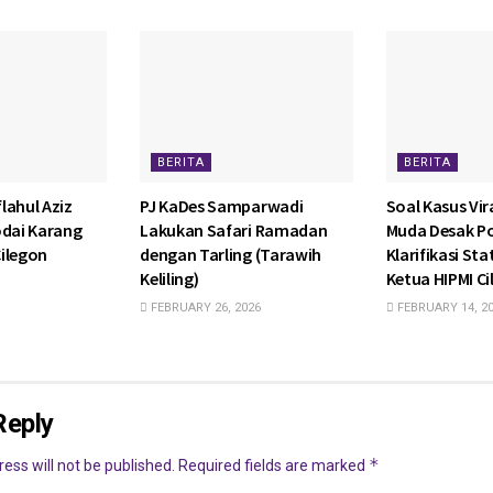
BERITA
BERITA
lahul Aziz
PJ KaDes Samparwadi
Soal Kasus Vira
odai Karang
Lakukan Safari Ramadan
Muda Desak P
ilegon
dengan Tarling (Tarawih
Klarifikasi St
Keliling)
Ketua HIPMI C
FEBRUARY 26, 2026
FEBRUARY 14, 2
Reply
*
ess will not be published.
Required fields are marked