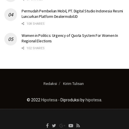
Permudah Pembelian Mobil, PT. Digital Studio Indonesia Resmi
Luncurkan Platform Dealermobil.ID
108 SHARES
Women in Politics: Urgency of Quota System For Women In
Regional Elections
102 SHARES
Redaksi
Kirim Tulisan
© 2022
Hipotesa
- Diproduksi by
hipotesa
.