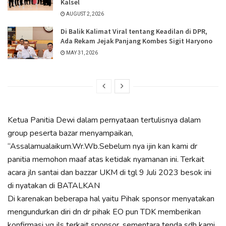
Kalsel
AUGUST 2, 2026
Di Balik Kalimat Viral tentang Keadilan di DPR,
Ada Rekam Jejak Panjang Kombes Sigit Haryono
MAY 31, 2026
Ketua Panitia Dewi dalam pernyataan tertulisnya dalam
group peserta bazar menyampaikan,
“Assalamualaikum.Wr.Wb.Sebelum nya ijin kan kami dr
panitia memohon maaf atas ketidak nyamanan ini. Terkait
acara jln santai dan bazzar UKM di tgl 9 Juli 2023 besok ini
di nyatakan di BATALKAN
Di karenakan beberapa hal yaitu Pihak sponsor menyatakan
mengundurkan diri dn dr pihak EO pun TDK memberikan
konfirmasi yg jls terkait sponsor, sementara tenda sdh kami