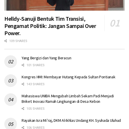
Helldy-Sanuji Bentuk Tim Transisi,
Pengamat Politik: Jangan Sampai Over
Power.
109 SHARES
Yang Bergizi dan Yang Beracun
101 SHARES
Kongres HMI: Membayar Hutang Kepada Sultan Pontianak
143 SHARES
Mahasiswa UNIBA Mengubah Limbah Sekam Padi Menjadi
Briket: Inovasi Ramah Lingkungan di Desa Kebon
105 SHARES
Rayakan Isra Mi’raj, DKM Al-Ikhlas Undang KH. Syuhada Uluhud
106 SHARES