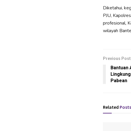
Diketahui, ke
PJU, Kapolres
profesional, 
wilayah Bante
Previous Post
Bantuan A
Lingkung
Pabean
Related
Post