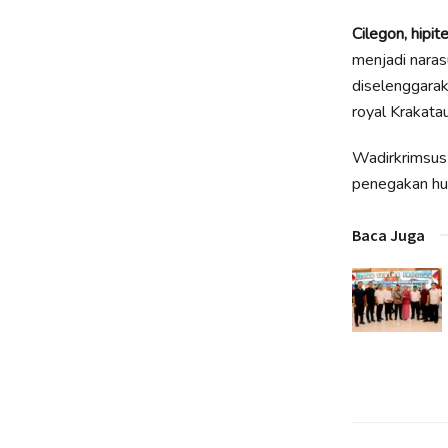
Cilegon, hipite
menjadi naras
diselenggarak
royal Krakat
Wadirkrimsus
penegakan huk
Baca Juga