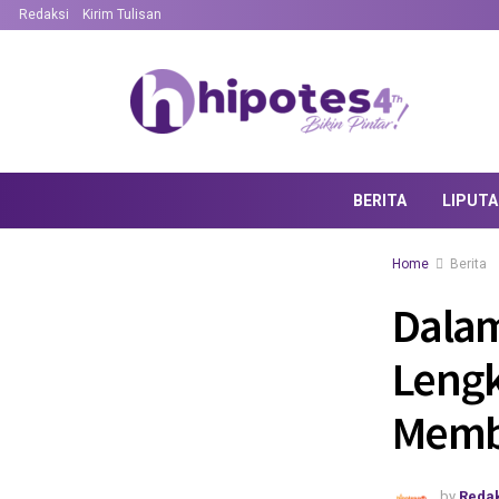
Redaksi
Kirim Tulisan
BERITA
LIPUT
Home
Berita
Dalam
Lengk
Memb
by
Redak