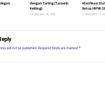
ilegon
dengan Tarling (Tarawih
Klarifikasi St
Keliling)
Ketua HIPMI C
FEBRUARY 26, 2026
FEBRUARY 14, 2
Reply
*
ess will not be published.
Required fields are marked