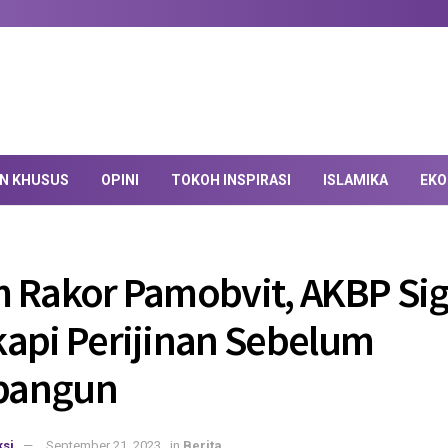
AN KHUSUS
OPINI
TOKOH INSPIRASI
ISLAMIKA
EKO
 Rakor Pamobvit, AKBP Sig
api Perijinan Sebelum
angun
si
September 21, 2023
in
Berita