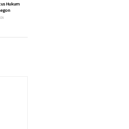
atus Hukum
ilegon
026