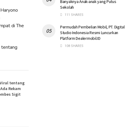
Banyaknya Anak-anak yang Putus
Sekolah
t Haryono
111 SHARES
g
mpat di The
Permudah Pembelian Mobil, PT. Digital
Studio Indonesia Resmi Luncurkan
Platform Dealermobil.ID
 tentang
108 SHARES
 Viral tentang
, Ada Rekam
ombes Sigit