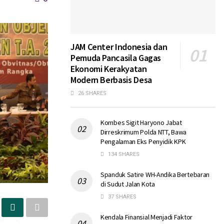
JAM Center Indonesia dan
Pemuda Pancasila Gagas
Ekonomi Kerakyatan
Modern Berbasis Desa
26 SHARES
Kombes Sigit Haryono Jabat
Dirreskrimum Polda NTT, Bawa
Pengalaman Eks Penyidik KPK
134 SHARES
Spanduk Satire WH-Andika Bertebaran
di Sudut Jalan Kota
37 SHARES
Kendala Finansial Menjadi Faktor