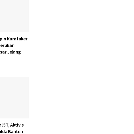
pin Karataker
Serukan
sar Jelang
l 5T, Aktivis
olda Banten