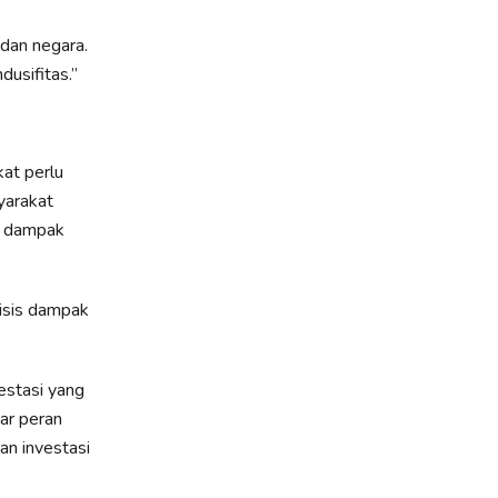
dan negara.
dusifitas.”
at perlu
yarakat
it dampak
lisis dampak
estasi yang
ar peran
an investasi