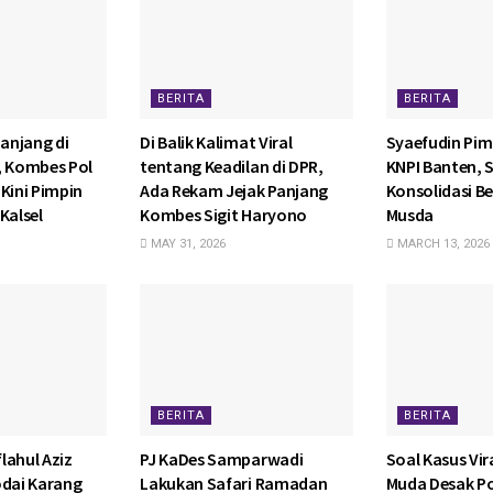
BERITA
BERITA
anjang di
Di Balik Kalimat Viral
Syaefudin Pim
, Kombes Pol
tentang Keadilan di DPR,
KNPI Banten, 
Kini Pimpin
Ada Rekam Jejak Panjang
Konsolidasi Be
Kalsel
Kombes Sigit Haryono
Musda
MAY 31, 2026
MARCH 13, 2026
BERITA
BERITA
lahul Aziz
PJ KaDes Samparwadi
Soal Kasus Vira
odai Karang
Lakukan Safari Ramadan
Muda Desak P