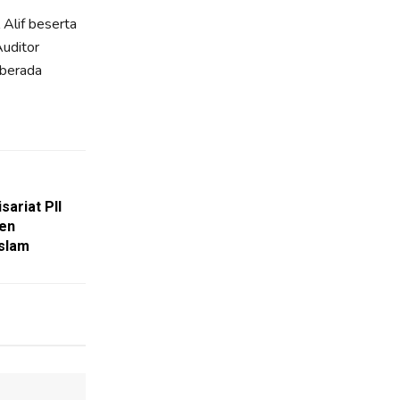
 Alif beserta
Auditor
 berada
ariat PII
en
slam