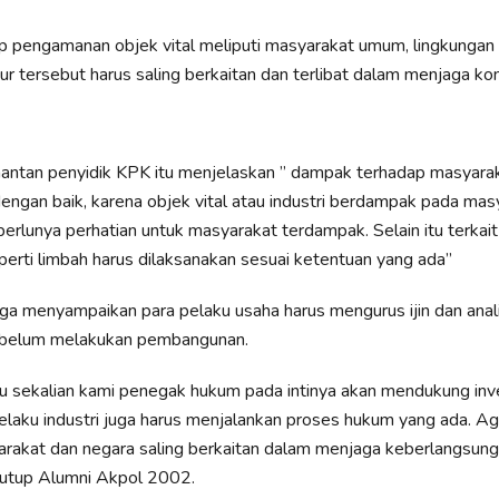
p pengamanan objek vital meliputi masyarakat umum, lingkungan 
ur tersebut harus saling berkaitan dan terlibat dalam menjaga kon
mantan penyidik KPK itu menjelaskan ” dampak terhadap masyarak
dengan baik, karena objek vital atau industri berdampak pada mas
perlunya perhatian untuk masyarakat terdampak. Selain itu terka
perti limbah harus dilaksanakan sesuai ketentuan yang ada”
ga menyampaikan para pelaku usaha harus mengurus ijin dan ana
ebelum melakukan pembangunan.
u sekalian kami penegak hukum pada intinya akan mendukung inv
laku industri juga harus menjalankan proses hukum yang ada. Ag
yarakat dan negara saling berkaitan dalam menjaga keberlangsung
 tutup Alumni Akpol 2002.