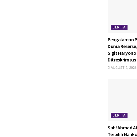
BERITA
Pengalaman P
Dunia Reserse
Sigit Haryono 
Ditreskrimsus 
AUGUST 2, 2026
BERITA
Sah! Ahmad Af
Terpilih Nahk