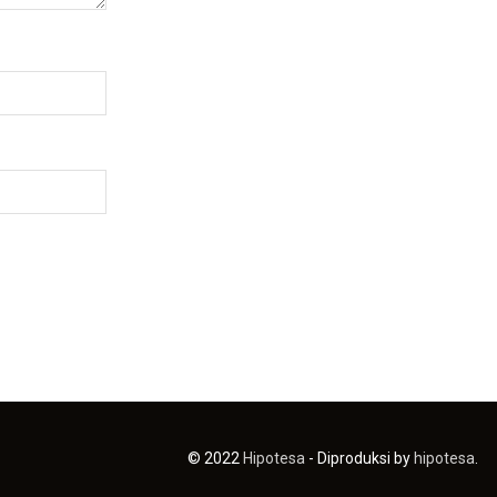
© 2022
Hipotesa
- Diproduksi by
hipotesa
.