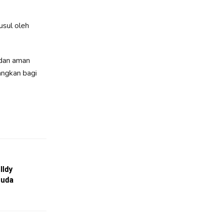
usul oleh
 dan aman
angkan bagi
lldy
muda