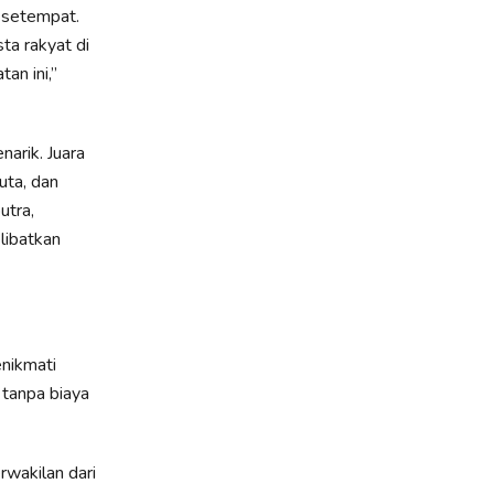
 setempat.
ta rakyat di
an ini,”
arik. Juara
uta, dan
utra,
libatkan
enikmati
 tanpa biaya
rwakilan dari