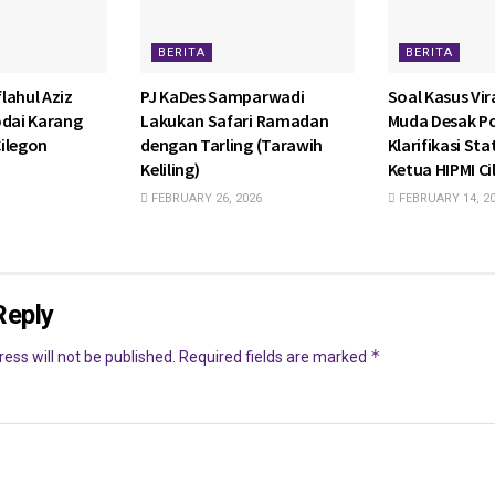
BERITA
BERITA
lahul Aziz
PJ KaDes Samparwadi
Soal Kasus Vira
odai Karang
Lakukan Safari Ramadan
Muda Desak P
ilegon
dengan Tarling (Tarawih
Klarifikasi St
Keliling)
Ketua HIPMI C
FEBRUARY 26, 2026
FEBRUARY 14, 2
Reply
*
ess will not be published.
Required fields are marked