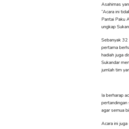
Asahimas yan
“Acara ini tid
Pantai Paku A
ungkap Sukan
Sebanyak 32 
pertama berha
hadiah juga di
Sukandar men
jumlah tim ya
Ia berharap a
pertandingan 
agar semua bi
Acara ini jug