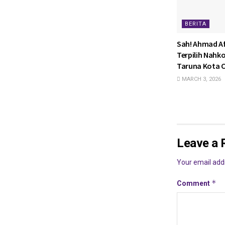
BERITA
Sah! Ahmad Af
Terpilih Nahk
Taruna Kota C
MARCH 3, 2026
Leave a 
Your email addr
*
Comment