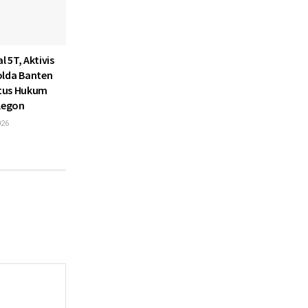
l 5T, Aktivis
olda Banten
atus Hukum
ilegon
026