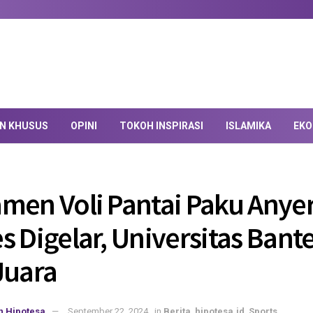
AN KHUSUS
OPINI
TOKOH INSPIRASI
ISLAMIKA
EKO
men Voli Pantai Paku Anye
s Digelar, Universitas Bant
Juara
n Hipotesa
September 22, 2024
in
Berita
,
hipotesa.id
,
Sports