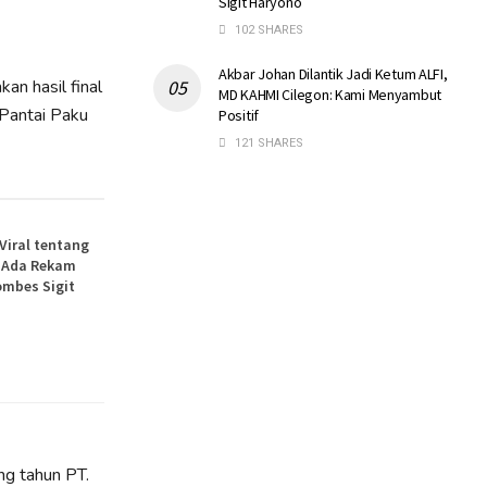
Sigit Haryono
102 SHARES
Akbar Johan Dilantik Jadi Ketum ALFI,
n hasil final
MD KAHMI Cilegon: Kami Menyambut
 Pantai Paku
Positif
121 SHARES
 Viral tentang
, Ada Rekam
ombes Sigit
ng tahun PT.