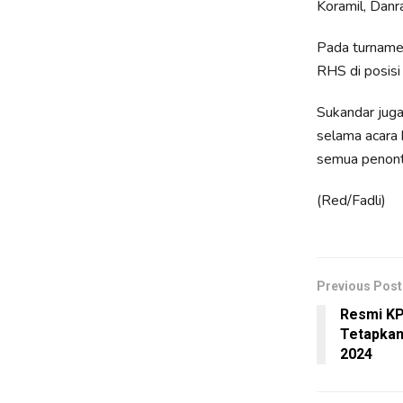
Koramil, Danr
Pada turnamen
RHS di posisi
Sukandar jug
selama acara 
semua penonto
(Red/Fadli)
Previous Post
Resmi KP
Tetapkan
2024