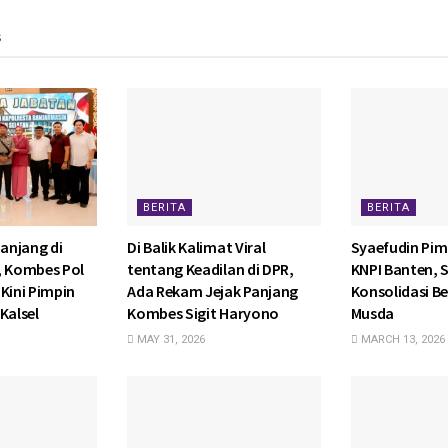
s
BERITA
BERITA
anjang di
Di Balik Kalimat Viral
Syaefudin Pim
, Kombes Pol
tentang Keadilan di DPR,
KNPI Banten, 
Kini Pimpin
Ada Rekam Jejak Panjang
Konsolidasi Be
Kalsel
Kombes Sigit Haryono
Musda
MAY 31, 2026
MARCH 13, 2026