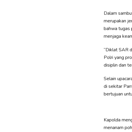
Dalam sambut
merupakan jen
bahwa tugas p
menjaga keam
“Diklat SAR d
Polri yang pr
disiplin dan 
Selain upaca
di sekitar Pa
bertujuan unt
Kapolda meng
menanam poho