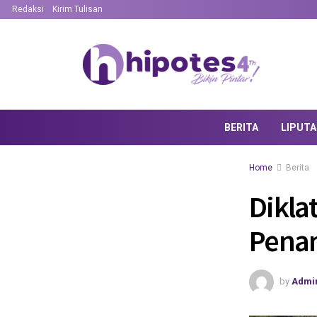
Redaksi
Kirim Tulisan
BERITA
LIPUT
Home
Berita
Dikla
Pena
by
Admi