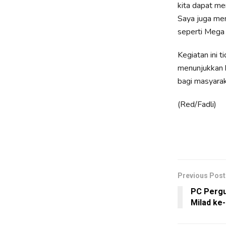
kita dapat me
Saya juga me
seperti Mega 
Kegiatan ini 
menunjukkan 
bagi masyara
(Red/Fadli)
Previous Post
PC Pergu
Milad ke