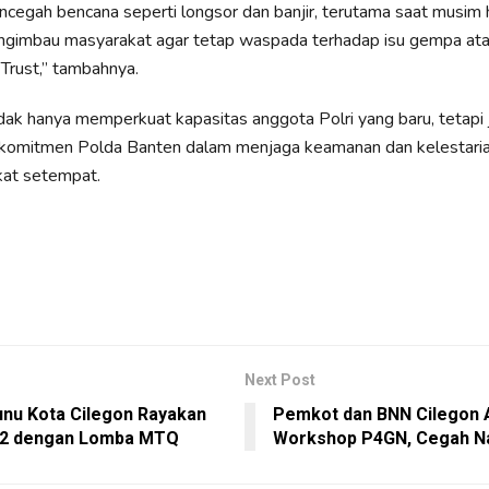
ncegah bencana seperti longsor dan banjir, terutama saat musim h
ngimbau masyarakat agar tetap waspada terhadap isu gempa ata
Trust,” tambahnya.
tidak hanya memperkuat kapasitas anggota Polri yang baru, tetapi
komitmen Polda Banten dalam menjaga keamanan dan kelestaria
kat setempat.
Next Post
nu Kota Cilegon Rayakan
Pemkot dan BNN Cilegon 
-2 dengan Lomba MTQ
Workshop P4GN, Cegah N