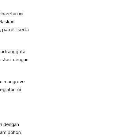
aretan ini
elaskan
patroli, serta
jadi anggota
restasi dengan
on mangrove
giatan ini
an dengan
nam pohon,