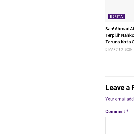
BERITA
Sah! Ahmad Af
Terpilih Nahk
Taruna Kota C
MARCH 3, 2026
Leave a 
Your email addr
*
Comment