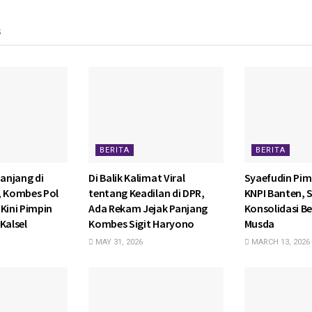
s
BERITA
BERITA
anjang di
Di Balik Kalimat Viral
Syaefudin Pim
, Kombes Pol
tentang Keadilan di DPR,
KNPI Banten, 
Kini Pimpin
Ada Rekam Jejak Panjang
Konsolidasi Be
Kalsel
Kombes Sigit Haryono
Musda
MAY 31, 2026
MARCH 13, 2026