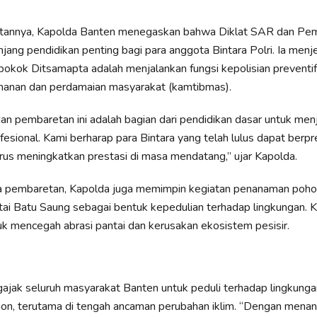
annya, Kapolda Banten menegaskan bahwa Diklat SAR dan Pemb
jang pendidikan penting bagi para anggota Bintara Polri. Ia menj
okok Ditsamapta adalah menjalankan fungsi kepolisian preventif, 
anan dan perdamaian masyarakat (kamtibmas).
an pembaretan ini adalah bagian dari pendidikan dasar untuk men
ofesional. Kami berharap para Bintara yang telah lulus dapat berp
terus meningkatkan prestasi di masa mendatang,” ujar Kapolda.
ra pembaretan, Kapolda juga memimpin kegiatan penanaman poh
ntai Batu Saung sebagai bentuk kepedulian terhadap lingkungan. Ke
uk mencegah abrasi pantai dan kerusakan ekosistem pesisir.
ajak seluruh masyarakat Banten untuk peduli terhadap lingkung
n, terutama di tengah ancaman perubahan iklim. “Dengan mena