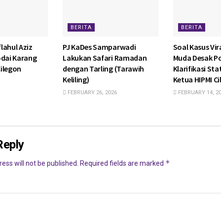
BERITA
BERITA
lahul Aziz
PJ KaDes Samparwadi
Soal Kasus Vira
odai Karang
Lakukan Safari Ramadan
Muda Desak P
ilegon
dengan Tarling (Tarawih
Klarifikasi St
Keliling)
Ketua HIPMI C
FEBRUARY 26, 2026
FEBRUARY 14, 2
Reply
*
ess will not be published.
Required fields are marked