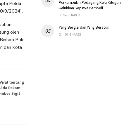
Perkumpulan Pedagang Kota Cilegon
apta Polda
Keluhkan Sepinya Pembeli
(30/9/2024).
34 SHARES
 pohon
Yang Bergizi dan Yang Beracun
sung oleh
101 SHARES
Bintara Polri
en dan Kota
 Viral tentang
, Ada Rekam
ombes Sigit