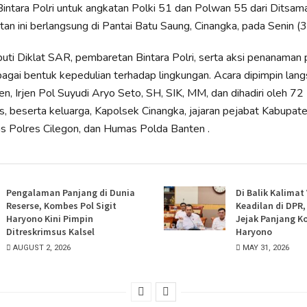
ntara Polri untuk angkatan Polki 51 dan Polwan 55 dari Ditsam
tan ini berlangsung di Pantai Batu Saung, Cinangka, pada Senin 
iputi Diklat SAR, pembaretan Bintara Polri, serta aksi penanaman
gai bentuk kepedulian terhadap lingkungan. Acara dipimpin lang
n, Irjen Pol Suyudi Aryo Seto, SH, SIK, MM, dan dihadiri oleh 72 
us, beserta keluarga, Kapolsek Cinangka, jajaran pejabat Kabupat
s Polres Cilegon, dan Humas Polda Banten .
Pengalaman Panjang di Dunia
Di Balik Kalimat
Reserse, Kombes Pol Sigit
Keadilan di DPR
Haryono Kini Pimpin
Jejak Panjang K
Ditreskrimsus Kalsel
Haryono
AUGUST 2, 2026
MAY 31, 2026