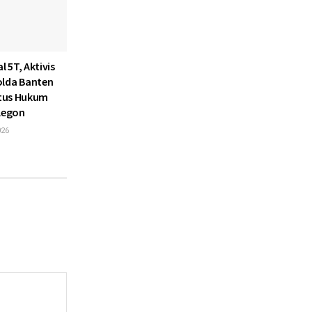
l 5T, Aktivis
olda Banten
atus Hukum
ilegon
026