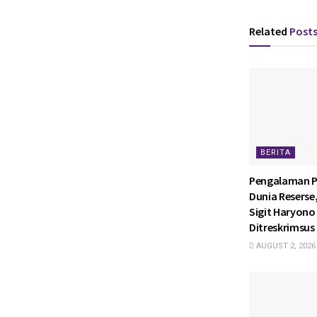
Related
Post
BERITA
Pengalaman P
Dunia Reserse
Sigit Haryono 
Ditreskrimsus 
AUGUST 2, 2026