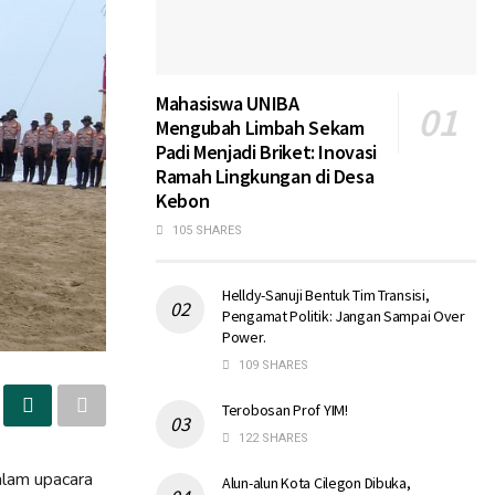
Mahasiswa UNIBA
Mengubah Limbah Sekam
Padi Menjadi Briket: Inovasi
Ramah Lingkungan di Desa
Kebon
105 SHARES
Helldy-Sanuji Bentuk Tim Transisi,
Pengamat Politik: Jangan Sampai Over
Power.
109 SHARES
Terobosan Prof YIM!
122 SHARES
alam upacara
Alun-alun Kota Cilegon Dibuka,