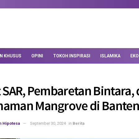
AN KHUSUS
OPINI
TOKOH INSPIRASI
ISLAMIKA
EKO
t SAR, Pembaretan Bintara,
naman Mangrove di Bante
n Hipotesa
September 30, 2024
in
Berita