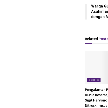
Warga Gu
Asahimas
dengan M
Related
Post
BERITA
Pengalaman P
Dunia Reserse
Sigit Haryono 
Ditreskrimsus 