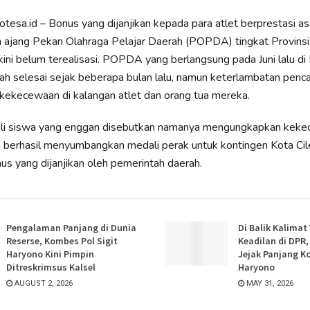
tesa.id – Bonus yang dijanjikan kepada para atlet berprestasi as
 ajang Pekan Olahraga Pelajar Daerah (POPDA) tingkat Provinsi
ini belum terealisasi. POPDA yang berlangsung pada Juni lalu di
ah selesai sejak beberapa bulan lalu, namun keterlambatan pencai
ekecewaan di kalangan atlet dan orang tua mereka.
ali siswa yang enggan disebutkan namanya mengungkapkan keke
 berhasil menyumbangkan medali perak untuk kontingen Kota Ci
s yang dijanjikan oleh pemerintah daerah.
Pengalaman Panjang di Dunia
Di Balik Kalimat
Reserse, Kombes Pol Sigit
Keadilan di DPR
Haryono Kini Pimpin
Jejak Panjang K
Ditreskrimsus Kalsel
Haryono
AUGUST 2, 2026
MAY 31, 2026