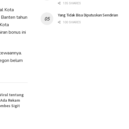
135 SHARES
al Kota
Yang Tidak Bisa Diputuskan Sendirian
 Banten tahun
100 SHARES
 Kota
ran bonus ini
cewaannya.
legon belum
 Viral tentang
, Ada Rekam
ombes Sigit