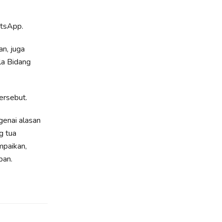
atsApp.
n, juga
la Bidang
ersebut.
ngenai alasan
g tua
mpaikan,
pan.