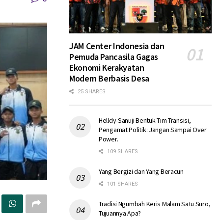
JAM Center Indonesia dan
Pemuda Pancasila Gagas
Ekonomi Kerakyatan
Modern Berbasis Desa
25 SHARES
Helldy-Sanuji Bentuk Tim Transisi,
Pengamat Politik: Jangan Sampai Over
Power.
109 SHARES
Yang Bergizi dan Yang Beracun
101 SHARES
Tradisi Ngumbah Keris Malam Satu Suro,
Tujuannya Apa?