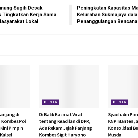
nung Sugih Desak
Peningkatan Kapasitas M
 Tingkatkan Kerja Sama
Kelurahan Sukmajaya dal
asyarakat Lokal
Penanggulangan Bencana
s
BERITA
BERITA
anjang di
Di Balik Kalimat Viral
Syaefudin Pim
, Kombes Pol
tentang Keadilan di DPR,
KNPI Banten, 
Kini Pimpin
Ada Rekam Jejak Panjang
Konsolidasi Be
Kalsel
Kombes Sigit Haryono
Musda