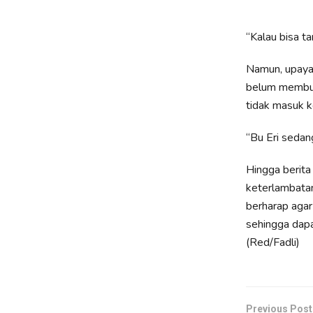
“Kalau bisa t
Namun, upaya 
belum membua
tidak masuk k
“Bu Eri sedan
Hingga berita 
keterlambatan
berharap agar
sehingga dapa
(Red/Fadli)
Previous Post