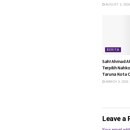
AUGUST 2, 2026
BERITA
Sah! Ahmad Af
Terpilih Nahk
Taruna Kota C
MARCH 3, 2026
Leave a 
Your email addr