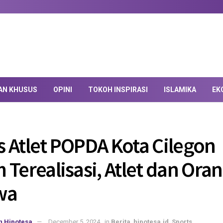
AN KHUSUS
OPINI
TOKOH INSPIRASI
ISLAMIKA
EK
 Atlet POPDA Kota Cilegon
 Terealisasi, Atlet dan Ora
wa
n Hipotesa
December 5, 2024
in
Berita
,
hipotesa.id
,
Sports