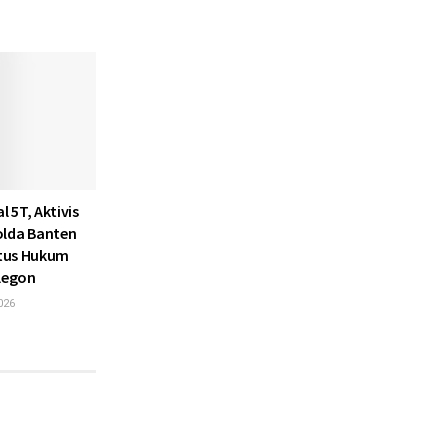
l 5T, Aktivis
olda Banten
atus Hukum
ilegon
026