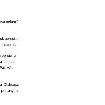
aya belum,”
uk apresiasi
ma daerah.
 berjuang
ja, semua
 Pak Wali
a, Olahraga,
r pertanyaan