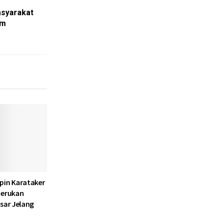
asyarakat
am
pin Karataker
Serukan
sar Jelang