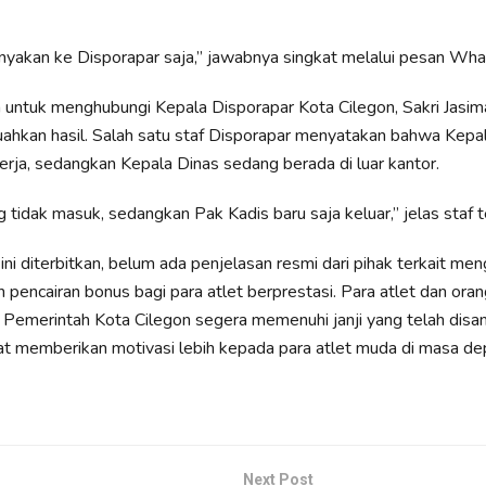
anyakan ke Disporapar saja,” jawabnya singkat melalui pesan Wh
untuk menghubungi Kepala Disporapar Kota Cilegon, Sakri Jasima
hkan hasil. Salah satu staf Disporapar menyatakan bahwa Kepa
erja, sedangkan Kepala Dinas sedang berada di luar kantor.
g tidak masuk, sedangkan Pak Kadis baru saja keluar,” jelas staf t
ini diterbitkan, belum ada penjelasan resmi dari pihak terkait me
 pencairan bonus bagi para atlet berprestasi. Para atlet dan oran
 Pemerintah Kota Cilegon segera memenuhi janji yang telah disa
t memberikan motivasi lebih kepada para atlet muda di masa de
Next Post