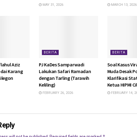
MAY 31, 2026
MARCH 13, 2026
BERITA
BERITA
lahul Aziz
PJ KaDes Samparwadi
Soal Kasus Vira
odai Karang
Lakukan Safari Ramadan
Muda Desak P
ilegon
dengan Tarling (Tarawih
Klarifikasi St
Keliling)
Ketua HIPMI C
FEBRUARY 26, 2026
FEBRUARY 14, 2
Reply
*
ess will not be published.
Required fields are marked