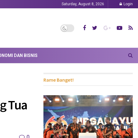
Saturday, August 8, 2026
Login
ONOMI DAN BISNIS
Rame Banget!
ng Tua
0