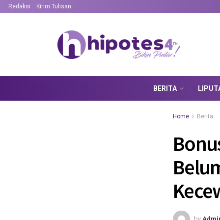
Redaksi
Kirim Tulisan
BERITA
LIPUT
Home
Berita
Bonus
Belum
Kece
by
Admi