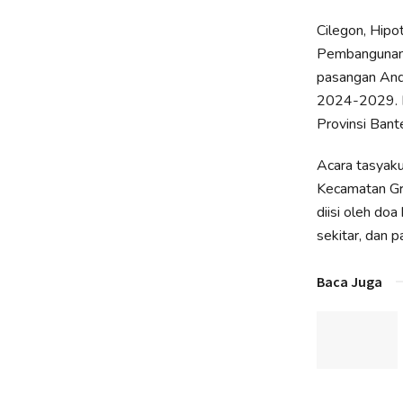
Cilegon, Hip
Pembangunan R
pasangan And
2024-2029. P
Provinsi Bant
Acara tasyak
Kecamatan Gro
diisi oleh do
sekitar, dan p
Baca Juga