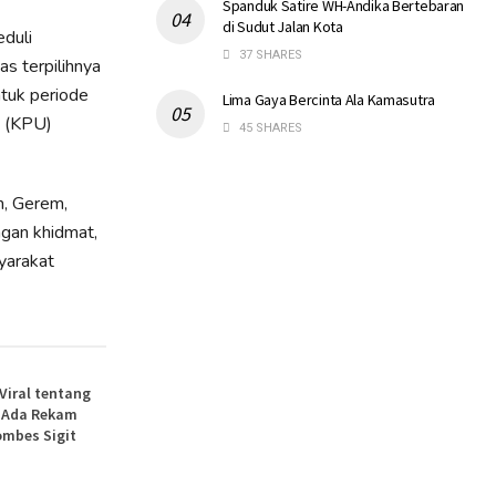
Spanduk Satire WH-Andika Bertebaran
di Sudut Jalan Kota
duli
37 SHARES
s terpilihnya
tuk periode
Lima Gaya Bercinta Ala Kamasutra
m (KPU)
45 SHARES
m, Gerem,
ngan khidmat,
yarakat
 Viral tentang
, Ada Rekam
ombes Sigit