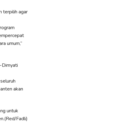
terpilih agar
program
 mempercepat
cara umum,”
-Dimyati
 seluruh
Banten akan
ang untuk
n.(Red/Fadli)