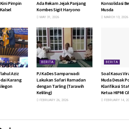
Kini Pimpin
Ada Rekam Jejak Panjang
Konsolidasi Be
Kalsel
Kombes Sigit Haryono
Musda
MAY 31, 2026
MARCH 13, 2026
BERITA
BERITA
lahul Aziz
PJ KaDes Samparwadi
Soal Kasus Vira
odai Karang
Lakukan Safari Ramadan
Muda Desak P
ilegon
dengan Tarling (Tarawih
Klarifikasi St
Keliling)
Ketua HIPMI C
FEBRUARY 26, 2026
FEBRUARY 14, 2