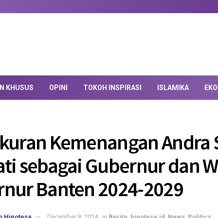
AN KHUSUS
OPINI
TOKOH INSPIRASI
ISLAMIKA
EKO
kuran Kemenangan Andra 
ti sebagai Gubernur dan W
nur Banten 2024-2029
n Hipotesa
December 8, 2024
in
Berita
,
hipotesa.id
,
News
,
Politics