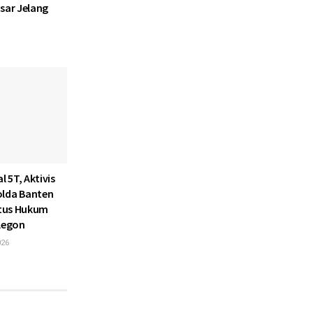
sar Jelang
l 5T, Aktivis
olda Banten
atus Hukum
ilegon
026