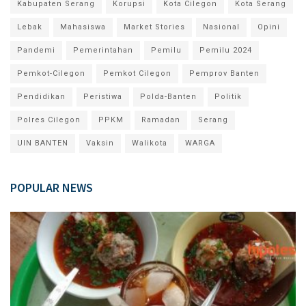
Kabupaten Serang
Korupsi
Kota Cilegon
Kota Serang
Lebak
Mahasiswa
Market Stories
Nasional
Opini
Pandemi
Pemerintahan
Pemilu
Pemilu 2024
Pemkot-Cilegon
Pemkot Cilegon
Pemprov Banten
Pendidikan
Peristiwa
Polda-Banten
Politik
Polres Cilegon
PPKM
Ramadan
Serang
UIN BANTEN
Vaksin
Walikota
WARGA
POPULAR NEWS