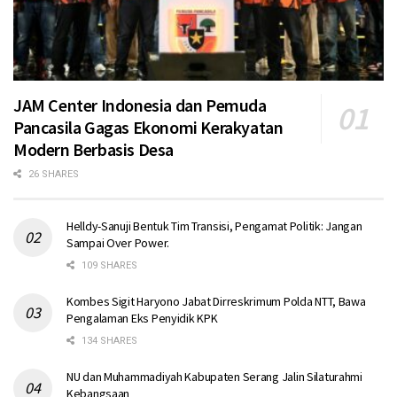
JAM Center Indonesia dan Pemuda
Pancasila Gagas Ekonomi Kerakyatan
Modern Berbasis Desa
26 SHARES
Helldy-Sanuji Bentuk Tim Transisi, Pengamat Politik: Jangan
Sampai Over Power.
109 SHARES
Kombes Sigit Haryono Jabat Dirreskrimum Polda NTT, Bawa
Pengalaman Eks Penyidik KPK
134 SHARES
NU dan Muhammadiyah Kabupaten Serang Jalin Silaturahmi
Kebangsaan