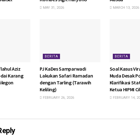
MAY 31, 2026
MARCH 13, 2026
BERITA
BERITA
lahul Aziz
PJ KaDes Samparwadi
Soal Kasus Vira
odai Karang
Lakukan Safari Ramadan
Muda Desak P
ilegon
dengan Tarling (Tarawih
Klarifikasi St
Keliling)
Ketua HIPMI C
FEBRUARY 26, 2026
FEBRUARY 14, 2
Reply