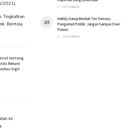
5/2021).
110 SHARES
, Tingkatkan
Helldy-Sanuji Bentuk Tim Transisi,
nk. Bentola,
Pengamat Politik: Jangan Sampai Over
Power.
109 SHARES
 Viral tentang
, Ada Rekam
ombes Sigit
tan ini
a.