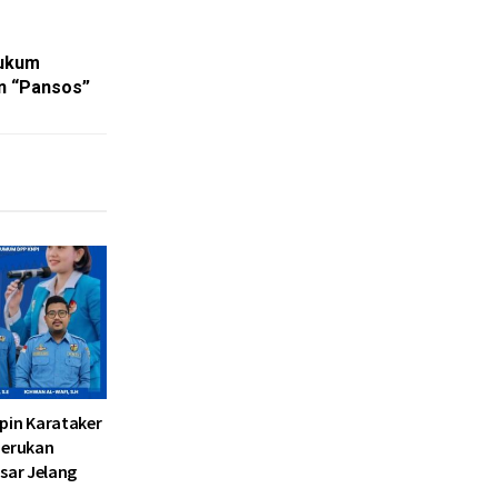
Hukum
n “Pansos”
pin Karataker
Serukan
sar Jelang