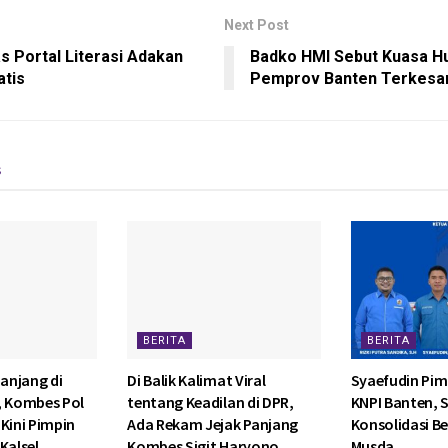
Next Post
s Portal Literasi Adakan
Badko HMI Sebut Kuasa 
atis
Pemprov Banten Terkesa
s
BERITA
BERITA
anjang di
Di Balik Kalimat Viral
Syaefudin Pim
, Kombes Pol
tentang Keadilan di DPR,
KNPI Banten, 
Kini Pimpin
Ada Rekam Jejak Panjang
Konsolidasi Be
Kalsel
Kombes Sigit Haryono
Musda