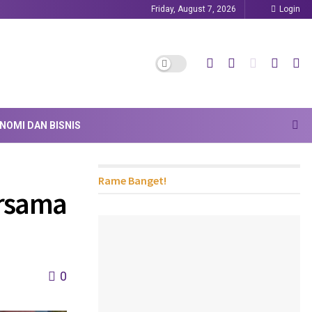
Friday, August 7, 2026
Login
NOMI DAN BISNIS
Rame Banget!
ersama
0