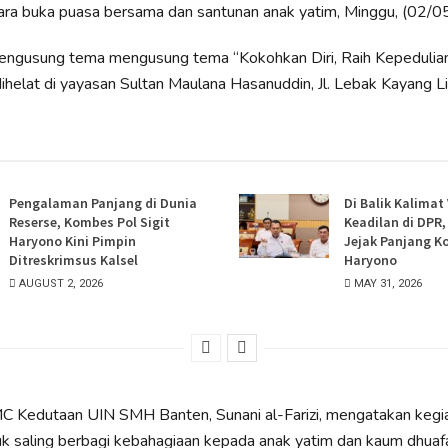
ara buka puasa bersama dan santunan anak yatim, Minggu, (02/0
engusung tema mengusung tema “Kokohkan Diri, Raih Kepedulian
helat di yayasan Sultan Maulana Hasanuddin, Jl. Lebak Kayang Li
Pengalaman Panjang di Dunia
Di Balik Kalimat
Reserse, Kombes Pol Sigit
Keadilan di DPR
Haryono Kini Pimpin
Jejak Panjang K
Ditreskrimsus Kalsel
Haryono
AUGUST 2, 2026
MAY 31, 2026
C Kedutaan UIN SMH Banten, Sunani al-Farizi, mengatakan kegia
k saling berbagi kebahagiaan kepada anak yatim dan kaum dhuaf