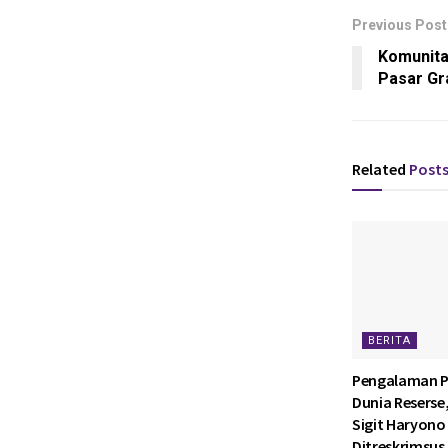
Previous Post
Komunita
Pasar Gr
Related
Post
BERITA
Pengalaman P
Dunia Reserse
Sigit Haryono 
Ditreskrimsus 