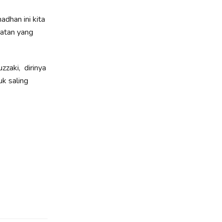
dhan ini kita
iatan yang
zaki, dirinya
uk saling