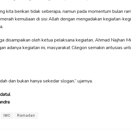
g kita berikan tidak seberapa, namun pada momentum bulan rama
 meraih kemuliaan di sisi Allah dengan mengadakan kegiatan-keg
a.
ga disampaikan oleh ketua pelaksana kegiatan, Ahmad Najhan Muz
an adanya kegiatan ini, masyarakat Cilegon semakin antusias unt
indah dan bukan hanya sekedar slogan,” ujarnya.
datul
andra
IMC
Ramadan