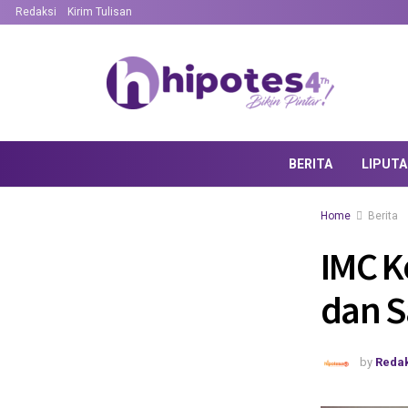
Redaksi
Kirim Tulisan
BERITA
LIPUT
Home
Berita
IMC K
dan S
by
Redak