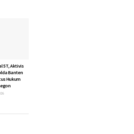
l 5T, Aktivis
olda Banten
atus Hukum
ilegon
026