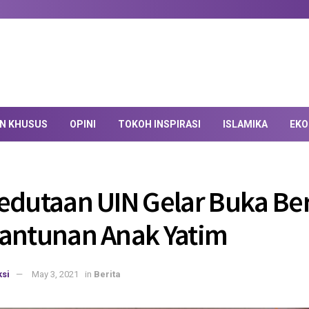
AN KHUSUS
OPINI
TOKOH INSPIRASI
ISLAMIKA
EKO
edutaan UIN Gelar Buka B
antunan Anak Yatim
si
May 3, 2021
in
Berita