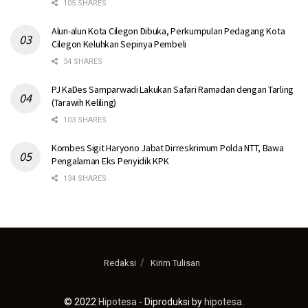
105 SHARES
Alun-alun Kota Cilegon Dibuka, Perkumpulan Pedagang Kota
Cilegon Keluhkan Sepinya Pembeli
34 SHARES
PJ KaDes Samparwadi Lakukan Safari Ramadan dengan Tarling
(Tarawih Keliling)
103 SHARES
Kombes Sigit Haryono Jabat Dirreskrimum Polda NTT, Bawa
Pengalaman Eks Penyidik KPK
134 SHARES
Redaksi
Kirim Tulisan
© 2022
Hipotesa
- Diproduksi by
hipotesa
.