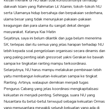
Kesan menarik di NU ialah soal konsistensinya terhadap
dakwah Islam yang Rahmatan Lil ‘Alamin, tokoh-tokoh NU
serta Ulamanya hidup bersahaja dan berpakaian sederhana,
ulama besar yang tidak menunjukan pakaian-pakaian
keagungan dan para ulama itu sangat dekat dengan
masyarakat. Katanya Kiai Matin
Sejatinya, saya ini belum dilantik dan juga belum menerima
SK, terlepas dari itu semua yang jelas harapan terhadap NU
lebih kepada soal pengelolaan organisasi secara dinamis dan
yang paling penting ialah gressroat yakni Gerakan ke bawah
sampai ke tingkatan ranting mampu terkoordinasi.
Selanjutnya, NU harus mampu melakukan pembinaan lebih
yaitu membangun kekuatan-kekuatan sampai ke tingkat
Ranting. Artinya, walaupun demikian menjadi tugas
Pengurus Cabang yang jelas koordinasi mengkapitalisasi
kekuatan ini menjadi penting. Sehingga, suara NU yang
Nusantara itu betul-betul terwujud sebagai kekuatan Ormas
yang menusantara mewakili seluruh kekuatan yang ada di