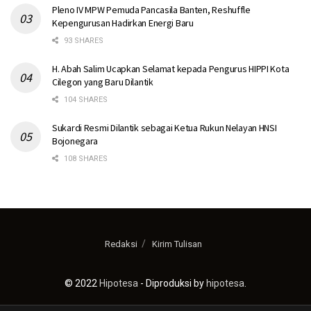
Pleno IV MPW Pemuda Pancasila Banten, Reshuffle
Kepengurusan Hadirkan Energi Baru
93 SHARES
H. Abah Salim Ucapkan Selamat kepada Pengurus HIPPI Kota
Cilegon yang Baru Dilantik
104 SHARES
Sukardi Resmi Dilantik sebagai Ketua Rukun Nelayan HNSI
Bojonegara
108 SHARES
Redaksi
Kirim Tulisan
© 2022
Hipotesa
- Diproduksi by
hipotesa
.