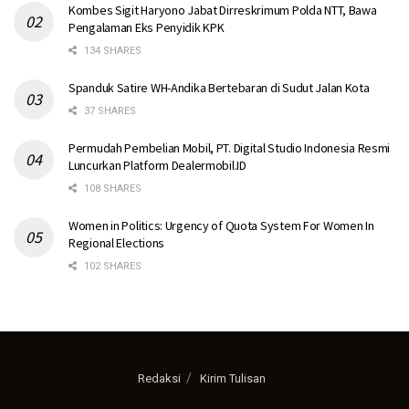
Kombes Sigit Haryono Jabat Dirreskrimum Polda NTT, Bawa
Pengalaman Eks Penyidik KPK
134 SHARES
Spanduk Satire WH-Andika Bertebaran di Sudut Jalan Kota
37 SHARES
Permudah Pembelian Mobil, PT. Digital Studio Indonesia Resmi
Luncurkan Platform Dealermobil.ID
108 SHARES
Women in Politics: Urgency of Quota System For Women In
Regional Elections
102 SHARES
Redaksi
Kirim Tulisan