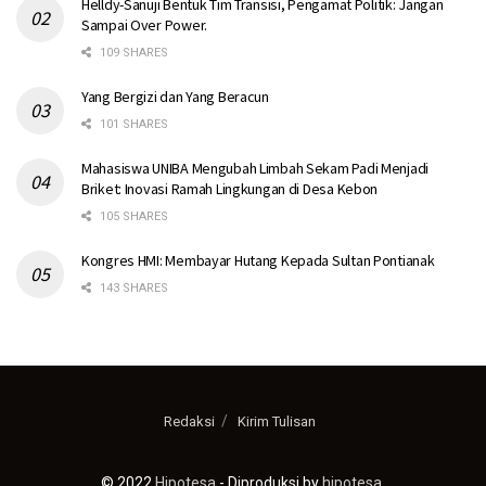
Helldy-Sanuji Bentuk Tim Transisi, Pengamat Politik: Jangan
Sampai Over Power.
109 SHARES
Yang Bergizi dan Yang Beracun
101 SHARES
Mahasiswa UNIBA Mengubah Limbah Sekam Padi Menjadi
Briket: Inovasi Ramah Lingkungan di Desa Kebon
105 SHARES
Kongres HMI: Membayar Hutang Kepada Sultan Pontianak
143 SHARES
Redaksi
Kirim Tulisan
© 2022
Hipotesa
- Diproduksi by
hipotesa
.