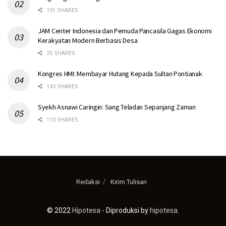
101 SHARES
JAM Center Indonesia dan Pemuda Pancasila Gagas Ekonomi
Kerakyatan Modern Berbasis Desa
25 SHARES
Kongres HMI: Membayar Hutang Kepada Sultan Pontianak
143 SHARES
Syekh Asnawi Caringin: Sang Teladan Sepanjang Zaman
110 SHARES
Redaksi
Kirim Tulisan
© 2022
Hipotesa
- Diproduksi by
hipotesa
.