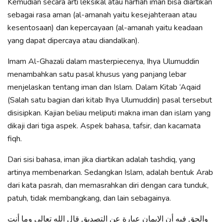
Kemudian secara arti leksikal atau harfiah iman bisa diartikan
sebagai rasa aman (al-amanah yaitu kesejahteraan atau
kesentosaan) dan kepercayaan (al-amanah yaitu keadaan
yang dapat dipercaya atau diandalkan).
Imam Al-Ghazali dalam masterpiecenya, Ihya Ulumuddin
menambahkan satu pasal khusus yang panjang lebar
menjelaskan tentang iman dan Islam. Dalam Kitab ‘Aqaid
(Salah satu bagian dari kitab Ihya Ulumuddin) pasal tersebut
disisipkan. Kajian beliau meliputi makna iman dan islam yang
dikaji dari tiga aspek. Aspek bahasa, tafsir, dan kacamata
fiqh.
Dari sisi bahasa, iman jika diartikan adalah tashdiq, yang
artinya membenarkan. Sedangkan Islam, adalah bentuk Arab
dari kata pasrah, dan memasrahkan diri dengan cara tunduk,
patuh, tidak membangkang, dan lain sebagainya.
والحق فيه أن الإيمان عبارة عن التصديق قال الله تعالى وما أنت