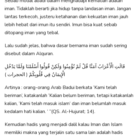
Sebab modal abadi dalam menghadapi kematian adalah
iman. Tidaklah berarti jika hidup tanpa landasan iman. Jangan
lantas terkecoh, justeru ketahanan dan kekuatan iman jauh
lebih hebat dari imun itu sendiri. Imun bisa kuat sebab
ditopang iman yang tebal.
Lalu sudah jelas, bahwa dasar bernama iman sudah sering
disebut dalam Alquran.
قَالَتِ الْأَعْرَابُ آمَنَّا قُلْ لَمْ تُؤْمِنُوا وَلَكِنْ قُولُوا أَسْلَمْنَا وَلَمَّا يَدْخُلِ
الْإِيمَانُ فِي قُلُوبِكُمْ ( الحجرات )
Artinya : orang-orang Arab Badui berkata ‘Kami telah
beriman’, katakanlah ‘Kalian belum beriman, tetapi katakanlah
kalian, ‘Kami telah masuk islam’ dan iman belumlah masuk
kedalam hati kalian. ’ “(QS. Al-Hujurat; 14).
Kemudian hadis yang menjadi dalil kalau Iman dan Islam
memiliki makna yang terjalin satu sama lain adalah hadis