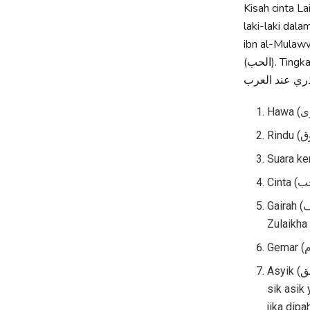
Kisah cinta L
laki-laki dala
ibn al-Mulawwah. Kegilaan (الجنون) dianggap s
(الحب). Tingkatan cinta sebagaimana yang disebutkan oleh Shawqī Ḍayf dalam buku الحب
Gairah (الشغف), keinginan untuk selalu melihat kekasih. Nabi Yusuf as telah membuat
Zulaikha
Asyik (العشق), tingkatan ekstrim dalam cinta, selalu ingin bersatu dengan kekasih. Lagu
sik asik
jika dipa