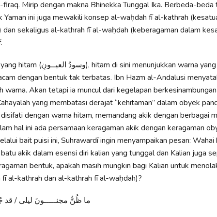
 al-firaq. Mirip dengan makna Bhinekka Tunggal Ika. Berbeda-beda 
ik Yaman ini juga mewakili konsep al-waḥdah fī al-kathrah (kesat
 dan sekaligus al-kathrah fī al-waḥdah (keberagaman dalam kes
.
 di sini menunjukkan warna yang banyak dan
am dengan bentuk tak terbatas. Ibn Hazm al-Andalusi menyat
h warna. Akan tetapi ia muncul dari kegelapan berkesinambungan
 Cahayalah yang membatasi derajat “kehitaman” dalam obyek pan
a disifati dengan warna hitam, memandang akik dengan berbagai
alam hal ini ada persamaan keragaman akik dengan keragaman ob
lalui bait puisi ini, Suhrawardī ingin menyampaikan pesan: Wahai
 batu akik dalam esensi diri kalian yang tunggal dan Kalian juga se
ragaman bentuk, apakah masih mungkin bagi Kalian untuk menolak
 fī al-kathrah dan al-kathrah fī al-waḥdah)?
ما ظُنُّ مجنـــــونَ ليلى / قد 