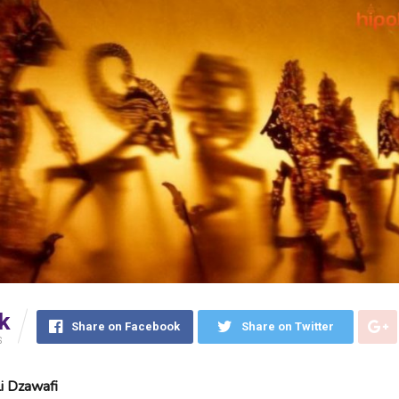
k
Share on Facebook
Share on Twitter
S
i Dzawafi