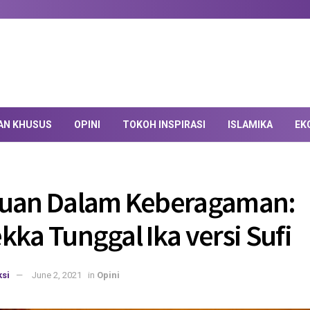
AN KHUSUS
OPINI
TOKOH INSPIRASI
ISLAMIKA
EK
tuan Dalam Keberagaman:
kka Tunggal Ika versi Sufi
si
June 2, 2021
in
Opini