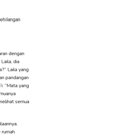
aran dengan
Laila, dia
a?” Laila yang
gan pandangan
’i: “Mata yang
 melihat semua
laannya.
e rumah