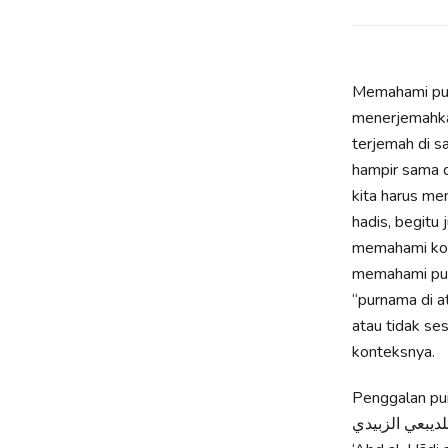
Memahami puisi (الشعر) lebih sulit daripada memahami prosa (النثر
menerjemahkannya, pasti
terjemah di samping juga ke
hampir sama 
kita harus mengetahui sebab turun 
hadis, begitu 
memahami kont
memahami puis
“purnama di a
atau tidak s
konteksnya.
Penggalan puisi di atas adalah  اجتمعنا
للديبعي الزبيدي, dinisbatkn pada banyak penulis, di antaranya Suhrawardī al-Maqțūl (w 11