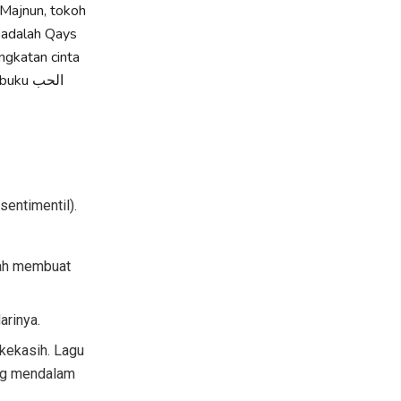
 Majnun, tokoh
a adalah Qays
tif (sentimentil).
darinya.
ang mendalam