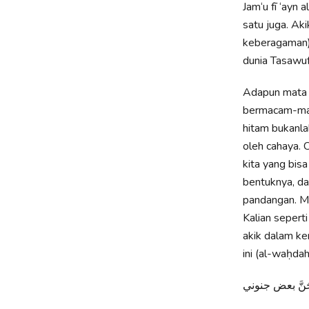
Jam‘u fī ‘ayn
satu juga. Ak
keberagaman)
dunia Tasawuf
Adapun mata yang hitam (وسودُ العيــونِ), hitam
bermacam-mac
hitam bukanla
oleh cahaya.
kita yang bis
bentuknya, d
pandangan. Me
Kalian seperti
akik dalam ke
ini (al-waḥdah
جُنَّ بعض جنوني