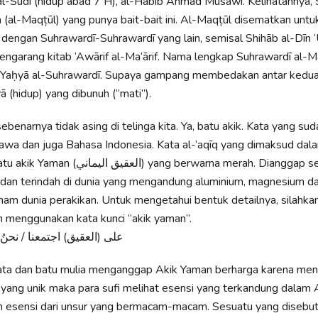
al-Sūdī (hidup abad 7 H), al-Habib Ahmad Musawi. Kelihatannya,
 (al-Maqțūl) yang punya bait-bait ini. Al-Maqțūl disematkan untu
ngan Suhrawardī-Suhrawardī yang lain, semisal Shihāb al-Dīn ‘
engarang kitab ‘Awārif al-Ma‘ārif. Nama lengkap Suhrawardī al-M
n Yaḥyā al-Suhrawardī. Supaya gampang membedakan antar kedua
 (hidup) yang dibunuh (“mati”).
sebenarnya tidak asing di telinga kita. Ya, batu akik. Kata yang su
awa dan juga Bahasa Indonesia. Kata al-‘aqīq yang dimaksud dalam
ال) yang berwarna merah. Dianggap sebagai batu
 dan terindah di dunia yang mengandung aluminium, magnesium da
ham dunia perakikan. Untuk mengetahui bentuk detailnya, silahka
n menggunakan kata kunci “akik yaman”.
على (العقيق) اجتمعنا / نحنُ 
rmata dan batu mulia menganggap Akik Yaman berharga karena me
 yang unik maka para sufi melihat esensi yang terkandung dalam 
n esensi dari unsur yang bermacam-macam. Sesuatu yang disebut