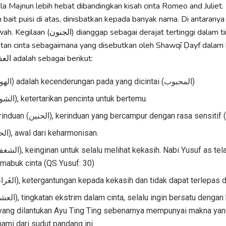
aila Majnun lebih hebat dibandingkan kisah cinta Romeo and Juliet.
m bait puisi di atas, dinisbatkan kepada banyak nama. Di antarany
ebagai derajat tertinggi dalam tingkatan cinta
العذري عند العرب adalah sebagai berikut:
Hawa (الهوى) adalah kecenderungan pada yang dicintai (المحبوب)
Rindu (الشوق), ketertarikan pencinta untuk bertemu.
Suara kerinduan (الحنين), kerinduan yang bercampur dengan rasa sensi
Cinta (الحب), awal dari keharmonisan.
 mabuk cinta (QS Yusuf: 30)
Gemar (الغَرام), ketergantungan kepada kekasih dan tidak dapat terlepas 
 yang dilantukan Ayu Ting Ting sebenarnya mempunyai makna y
hami dari sudut pandang ini.