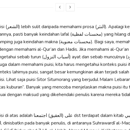
). Apalagi ketika
 banyak keindahan lafal (محسنات لفظية) yang hilang dalam versi
indahan makna (محسنات معنوية). Bagi saya, memahami puisi itu
dengan memahami al-Qur’an dan Hadis. Jika memahami al-Qur’an 
(أسباب النزول) ayat dan sebab munculnya (أسباب الورود)
juga dalam memahami puisi, kita harus mengetahui konteks puisi it
eks lahirnya puisi, sangat besar kemungkinan akan terjadi sala
i. Lihat saja puisi Sitor Situmorang yang berjudul Malam Lebaran
tas kuburan”. Banyak yang mencoba menjelaskan makna puisi itu t
esuai dengan maksud yang dikehendaki penulis karena mereka ti
على (العقيق) dst terdapat dalam kitab مولد النبي
91),