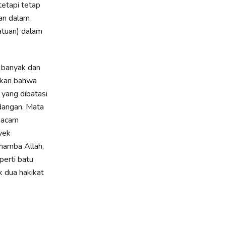
tetapi tetap
uan dalam
atuan) dalam
akan bahwa
 yang dibatasi
dangan. Mata
 macam
yek
 hamba Allah,
perti batu
 dua hakikat