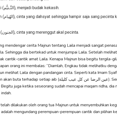
Jatuh hati (التَّـتيُّم), menjadi budak kekasih.
ecinta kehilangan
Kegilaan (الجنون), cinta yang merenggut akal pecinta.
ng mendengar cerita Majnun tentang Laila menjadi sangat penas
la. Sehingga dia bertekad untuk menjumpai Laila. Setelah melihat 
k cantik-cantik amat Laila. Kenapa Majnun bisa begitu tergila-gil
apan orang ini membalas: “Diamlah, Engkau tidak melihatku den
un melihat Laila dengan pandangan cinta. Seperti kata Imam Syafi
 terhadap setiap aib (عين الرضا عن كل عيب كليلة). Semuanya
 Begitu juga ketika seseorang sudah mencapai maqam ridha, dia
 indah.
 telah dilakukan oleh orang tua Majnun untuk menyembuhkan kegi
a adalah mengundang perempuan-perempuan cantik dan pilihan k