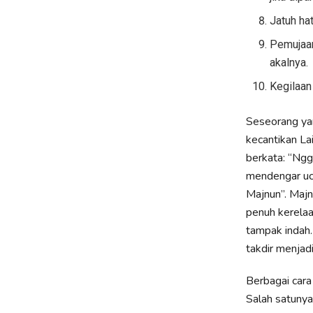
Pemujaan (الهُيام), cinta yang dahsyat sehingga hampir saja sang p
akalnya.
Seseorang ya
kecantikan Lai
berkata: “Ngga
mendengar uc
Majnun”. Majn
penuh kerelaan akan buta
tampak indah.
takdir menjadi
Berbagai cara
Salah satuny