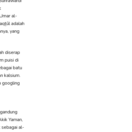
 Suhrawardī
k
Umar al-
aqțūl adalah
nya, yang
dah diserap
 puisi di
n kalsium.
n googling
ngandung
Akik Yaman,
 sebagai al-