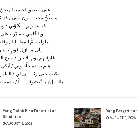
على العقيق اجتمعنا / نحنُ 
ما ظُنُّ مجنـــــون ليلى / قد 
فيا عيـوني .. عُيُوْني / وي
ويا قُليبي تصـبَّر / عل
مازلت أمُّ المطــايا / وق
إلى منـازل قومٍ / سار
فارقتهم يوم الاثنين / صبح 
هـم سادة خلّفـوني / أبكي 
بكيت حتى رثـــــى لي / الطير
بالله إن متُّ شوقــــــاً / بأدمعـ
Yang Tidak Bisa Diputuskan
Yang Bergizi da
Sendirian
AUGUST 2, 2026
AUGUST 2, 2026