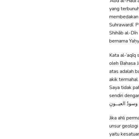
‘Abd al-Hādi 
yang terbunuh
membedakan de
Suhrawardī. P
Shihāb al-Dī
bernama Yaḥyā
Kata al-‘aqīq 
oleh Bahasa J
atas adalah batu akik Yaman (عقيق اليماني
akik termahal
Saya tidak pa
sendiri denga
وسودُ العيــونِ
Jika ahli pe
unsur geologi
yaitu kesatua