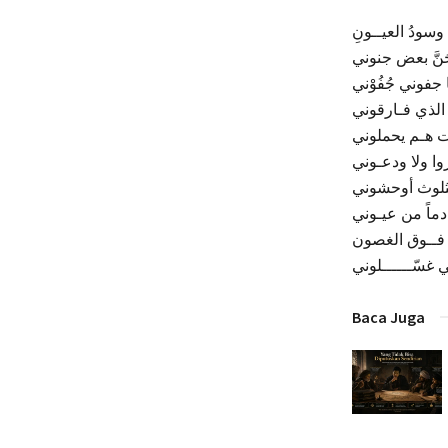
وسودُ العيــونِ
جُنَّ بعض جنوني
ا جفوني جُفُوْني
ى الذي فـارقوني
لت هـم يحملوني
وا ولا ودعـوني
الثلوث أوحشوني
دماً من عيـوني
 فــوق الغصون
ـي غسّــــــلوني
Baca Juga